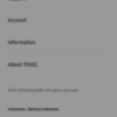
Buka
Account
Buka
Information
Buka
About TOGEL
Ã‚Â© 2026 Mulia288. All rights reserved.
Indonesia / Bahasa Indonesia