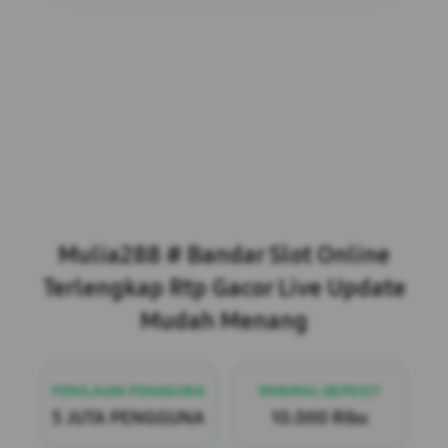
Layer Popup Close
Close
?
Mulia288 # Bandar Slot Online
Terlengkap Rtp Gacor Live Update
Mudah Menang
PENILAIAN PENGGUNA
MINIMAL DEPOSIT
5 JUTA PENGGUNA
10.000 Ribu