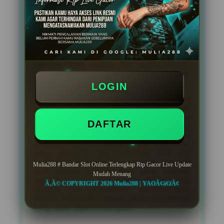
persentase Return to Player dari berbagai
permainan slot. Informasi ini membantu
pemain dalam memilih game yang sedang
memiliki performa baik sehingga dapat
meningkatkan peluang mendapatkan hasil
yang lebih optimal. Dengan data yang
diperbarui secara berkala, pemain dapat
bermain lebih cerdas dan memanfaatkan
kesempatan terbaik saat menjelajahi
berbagai permainan yang tersedia.
LOGIN
Selain menyediakan koleksi game yang
lengkap, Mulia288 juga didukung oleh
layanan profesional, proses transaksi yang
DAFTAR
cepat, serta berbagai promo menarik yang
dapat dinikmati setiap hari. Kombinasi
antara kemudahan akses, pilihan permainan
yang beragam, dan informasi RTP live
membuat platform ini semakin diminati
Mulia288 # Bandar Slot Online Terlengkap Rtp Gacor Live Update
oleh banyak pemain. Bagi yang mencari
Mudah Menang
tempat bermain
slot online
dengan fitur
Ã‚Â© COPYRIGHT 2026 Mulia288 | YAOÃ¢â€žÂ¢
lengkap dan pengalaman bermain yang
praktis, Mulia288 menjadi salah satu pilihan
yang layak dipertimbangkan.