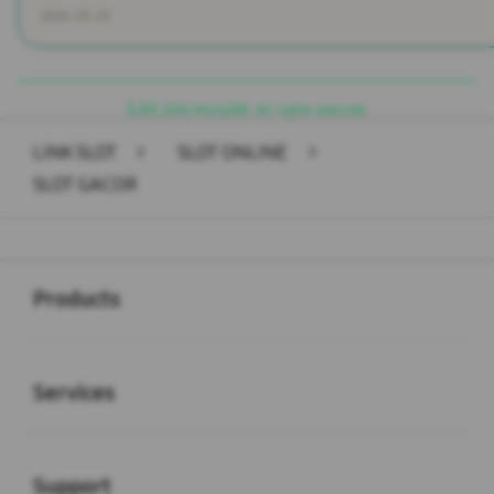
2026-03-23
Ã‚Â© 2026 Mulia288. All rights reserved.
LINK SLOT
>
SLOT ONLINE
>
SLOT GACOR
Buka
Footer Navigation
Products
Buka
Services
Buka
Support