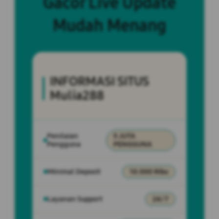
Gacor Live Update
Mudah Menang
INFORMASI SITUS
Mulia288
Penilaian
5 JUTA
Pengguna
PENGGUNA
Minimal Deposit
10.000 Ribu
Layanan Support
24/7