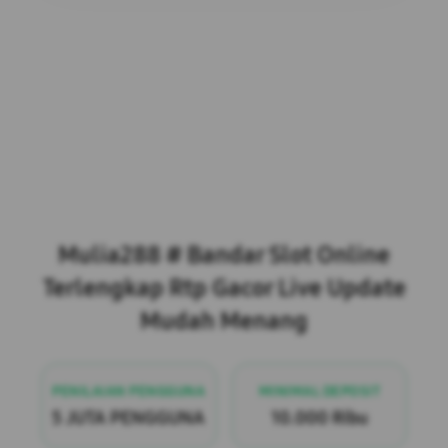
Layer Popup Close
Close
?
Mulia288 # Bandar Slot Online
Terlengkap Rtp Gacor Live Update
Mudah Menang
PENILAIAN PENGGUNA
MINIMAL DEPOSIT
5 JUTA PENGGUNA
10.000 Ribu