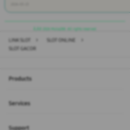
2026-03-23
Ã‚Â© 2026 Mulia288. All rights reserved.
LINK SLOT
>
SLOT ONLINE
>
SLOT GACOR
Buka
Footer Navigation
Products
Buka
Services
Buka
Support