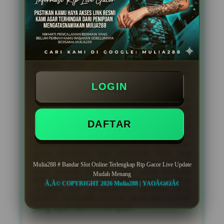
persentase Return to Player dari berbagai
permainan slot. Informasi ini membantu
pemain dalam memilih game yang sedang
memiliki performa baik sehingga dapat
meningkatkan peluang mendapatkan hasil
yang lebih optimal. Dengan data yang
diperbarui secara berkala, pemain dapat
bermain lebih cerdas dan memanfaatkan
kesempatan terbaik saat menjelajahi
berbagai permainan yang tersedia.
LOGIN
Selain menyediakan koleksi game yang
lengkap, Mulia288 juga didukung oleh
layanan profesional, proses transaksi yang
DAFTAR
cepat, serta berbagai promo menarik yang
dapat dinikmati setiap hari. Kombinasi
antara kemudahan akses, pilihan permainan
yang beragam, dan informasi RTP live
membuat platform ini semakin diminati
Mulia288 # Bandar Slot Online Terlengkap Rtp Gacor Live Update
oleh banyak pemain. Bagi yang mencari
Mudah Menang
tempat bermain
slot online
dengan fitur
Ã‚Â© COPYRIGHT 2026 Mulia288 | YAOÃ¢â€žÂ¢
lengkap dan pengalaman bermain yang
praktis, Mulia288 menjadi salah satu pilihan
yang layak dipertimbangkan.