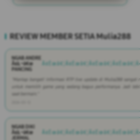
REVIEW MEMBER SETIA Mulia288
NGAB ANDRE
Ã¢â‚¬â€œ
Ã¢Ëœâ€¦Ã¢Ëœâ€¦Ã¢Ëœâ€¦Ã¢Ëœâ€¦Ã
PANCING
"Mantap banget! Informasi RTP live update di Mulia288 sangat
untuk memilih game yang sedang bagus performanya. Jadi leb
saat bermain."
2026-03-12
NGAB DIKI
Ã¢â‚¬â€œ
Ã¢Ëœâ€¦Ã¢Ëœâ€¦Ã¢Ëœâ€¦Ã¢Ëœâ€¦Ã
JERMAL