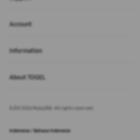
Buka
Account
Buka
Information
Buka
About TOGEL
Ã‚Â© 2026 Mulia288. All rights reserved.
Indonesia / Bahasa Indonesia