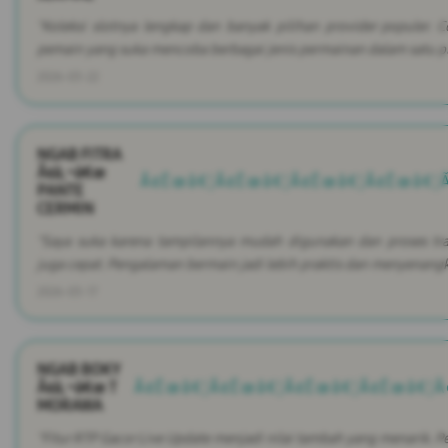
"Koleksi slotnya lengkap dan banyak pilihan provider populer. 
pemain yang suka mencoba berbagai jenis permainan dalam satu pl
2026-03-22
NGAB FITRA
Ã¢â‚¬â€œ
Ã¢Ëœâ€¦Ã¢Ëœâ€¦Ã¢Ëœâ€¦Ã¢Ëœâ€¦
PANTE
CERMIN
"Saya suka karena tampilannya mudah digunakan dan proses tra
juga cepat. Pengalaman bermain jadi lebih praktis dan menyenangk
2026-03-17
NGAB BOKY
Ã¢â‚¬â€œ T
Ã¢Ëœâ€¦Ã¢Ëœâ€¦Ã¢Ëœâ€¦Ã¢Ëœâ€¦Ã
MORAWA
"Fitur RTP Gacor Live Update menjadi nilai tambah yang menarik. P