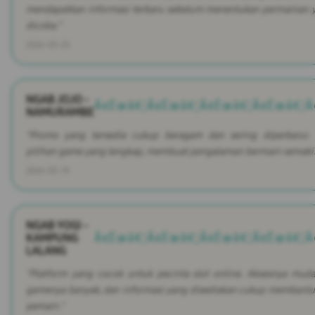
mendapatkan informasi terbaru sebelum menentukan permainan y
dicoba."
2026-03-25
NGAB JOJO -
Ã¢Ëœâ€¦Ã¢Ëœâ€¦Ã¢Ëœâ€¦Ã¢Ëœâ€¦Ã
NAMURAMBE
"Promo yang tersedia cukup beragam dan sering diperbarui.
pilihan game yang lengkap, membuat pengalaman bermain semakin
2026-03-19
NGAB YOGI -
KAMPUNG
Ã¢Ëœâ€¦Ã¢Ëœâ€¦Ã¢Ëœâ€¦Ã¢Ëœâ€¦Ã
LALANG
"Platform yang cocok untuk pecinta slot online. Aksesnya muda
gamenya banyak, dan informasi yang disediakan cukup membantu
pemain."