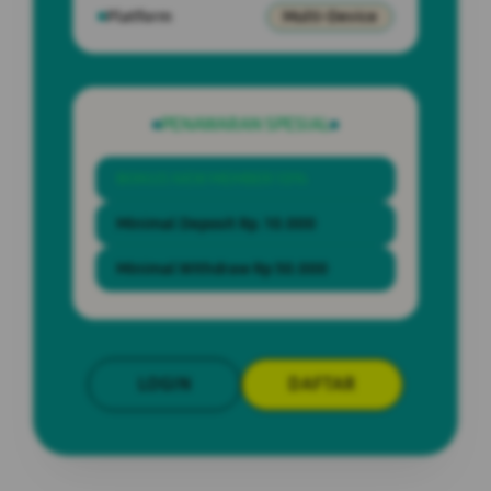
Platform
Multi-Device
PENAWARAN SPESIAL
BONUS NEW MEMBER 10%
Minimal Deposit Rp. 10.000
Minimal Withdraw Rp 50.000
LOGIN
DAFTAR