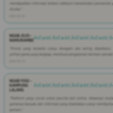
mendapatkan informasi terbaru sebelum menentukan permainan y
dicoba."
2026-03-25
NGAB JOJO -
Ã¢Ëœâ€¦Ã¢Ëœâ€¦Ã¢Ëœâ€¦Ã¢Ëœâ€¦Ã
NAMURAMBE
"Promo yang tersedia cukup beragam dan sering diperbarui.
pilihan game yang lengkap, membuat pengalaman bermain semakin
2026-03-19
NGAB YOGI -
KAMPUNG
Ã¢Ëœâ€¦Ã¢Ëœâ€¦Ã¢Ëœâ€¦Ã¢Ëœâ€¦Ã
LALANG
"Platform yang cocok untuk pecinta slot online. Aksesnya muda
gamenya banyak, dan informasi yang disediakan cukup membantu
pemain."