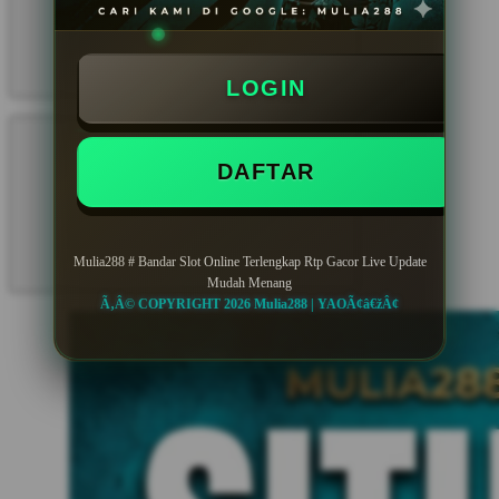
LOGIN
DAFTAR
Mulia288 # Bandar Slot Online Terlengkap Rtp Gacor Live Update
Mudah Menang
Ã‚Â© COPYRIGHT 2026 Mulia288 | YAOÃ¢â€žÂ¢