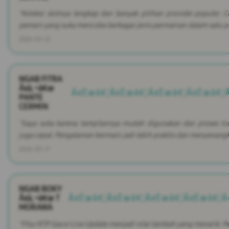
"Koleksi slotnya lengkap dan banyak pilihan provider populer. 
pemain yang suka mencoba berbagai jenis permainan dalam satu pl
2026-03-22
NGAB FITRA
Ã¢â‚¬â€œ
Ã¢Ëœâ€¦Ã¢Ëœâ€¦Ã¢Ëœâ€¦Ã¢Ëœâ€¦
PANTE
CERMIN
"Saya suka karena tampilannya mudah digunakan dan proses tra
juga cepat. Pengalaman bermain jadi lebih praktis dan menyenangk
2026-03-17
NGAB BOKY
Ã¢â‚¬â€œ T
Ã¢Ëœâ€¦Ã¢Ëœâ€¦Ã¢Ëœâ€¦Ã¢Ëœâ€¦Ã
MORAWA
"Fitur RTP Gacor Live Update menjadi nilai tambah yang menarik. P