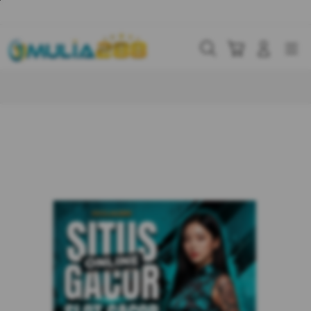
Skip
to
content
Cari
Troli
Login
Navigation
Close menu
Buka Info Lebih Lanjut