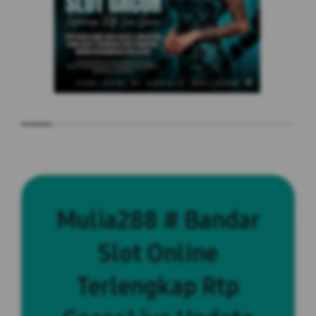
Mulia288 # Bandar
Slot Online
Terlengkap Rtp