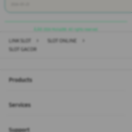
2026-03-23
Ã‚Â© 2026 Mulia288. All rights reserved.
LINK SLOT
>
SLOT ONLINE
>
SLOT GACOR
Buka
Footer Navigation
Products
Buka
Services
Buka
Support