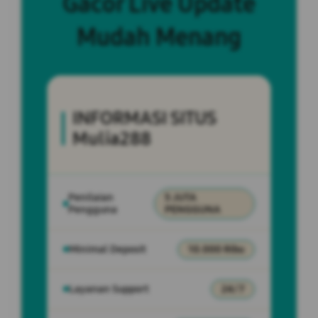
Gacor Live Update
Mudah Menang
INFORMASI SITUS
Mulia288
Penilaian
5 JUTA
Pengguna
PENGGUNA
Minimal Deposit
10.000 Ribu
Layanan Support
24/7