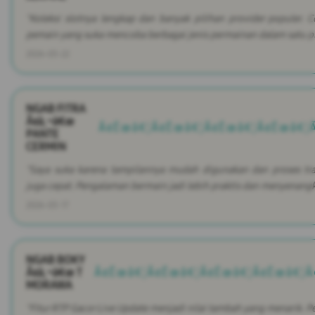
"Koleksi slotnya lengkap dan banyak pilihan provider populer. 
pemain yang suka mencoba berbagai jenis permainan dalam satu pl
2026-03-22
NGAB FITRA
Ã¢â‚¬â€œ
Ã¢Ëœâ€¦Ã¢Ëœâ€¦Ã¢Ëœâ€¦Ã¢Ëœâ€¦
PANTE
CERMIN
"Saya suka karena tampilannya mudah digunakan dan proses tra
juga cepat. Pengalaman bermain jadi lebih praktis dan menyenangk
2026-03-17
NGAB BOKY
Ã¢â‚¬â€œ T
Ã¢Ëœâ€¦Ã¢Ëœâ€¦Ã¢Ëœâ€¦Ã¢Ëœâ€¦Ã
MORAWA
"Fitur RTP Gacor Live Update menjadi nilai tambah yang menarik. P