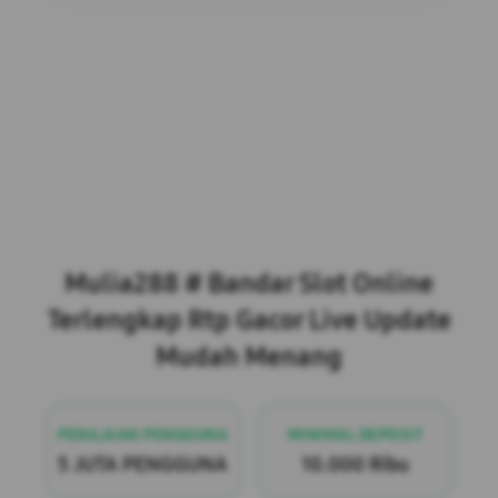
Layer Popup Close
Close
?
Mulia288 # Bandar Slot Online
Terlengkap Rtp Gacor Live Update
Mudah Menang
PENILAIAN PENGGUNA
MINIMAL DEPOSIT
5 JUTA PENGGUNA
10.000 Ribu