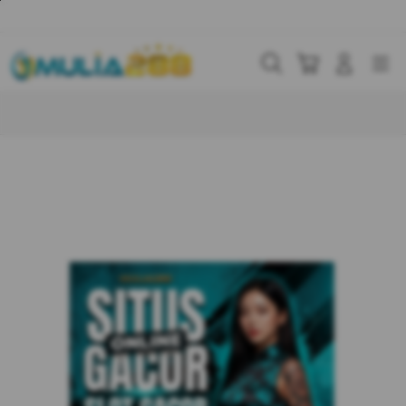
Skip
to
content
Cari
Troli
Login
Navigation
Close menu
Buka Info Lebih Lanjut