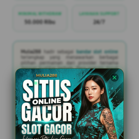
MINIMAL WITHDRAW
LAYANAN SUPPORT
50.000 Ribu
24/7
Mulia288
hadir sebagai
bandar slot online
terlengkap yang menawarkan berbagai
pilihan permainan dari provider ternama
dengan kualitas terbaik. Para pemain dapat
menikmati ratusan hingga ribuan game slot
dengan tampilan modern, fitur menarik,
serta peluang kemenangan yang kompetitif.
Dengan sistem yang mudah diakses melalui
berbagai perangkat, Mulia288 menjadi
pilihan favorit bagi pecinta slot online yang
menginginkan pengalaman bermain yang
nyaman, aman, dan menghibur.
Salah satu keunggulan utama
Mulia288
adalah fitur RTP Gacor Live Update yang
memberikan informasi terkini mengenai