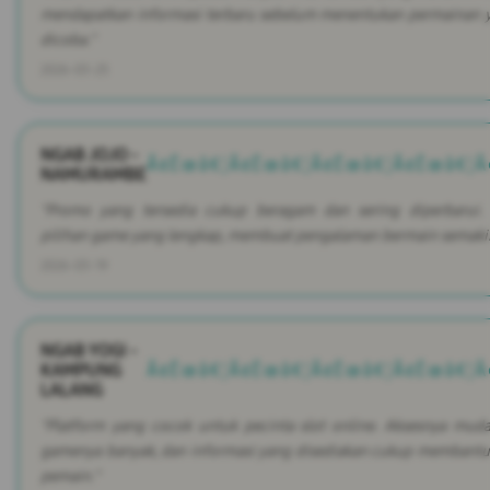
mendapatkan informasi terbaru sebelum menentukan permainan y
dicoba."
2026-03-25
NGAB JOJO -
Ã¢Ëœâ€¦Ã¢Ëœâ€¦Ã¢Ëœâ€¦Ã¢Ëœâ€¦Ã
NAMURAMBE
"Promo yang tersedia cukup beragam dan sering diperbarui.
pilihan game yang lengkap, membuat pengalaman bermain semakin
2026-03-19
NGAB YOGI -
KAMPUNG
Ã¢Ëœâ€¦Ã¢Ëœâ€¦Ã¢Ëœâ€¦Ã¢Ëœâ€¦Ã
LALANG
"Platform yang cocok untuk pecinta slot online. Aksesnya muda
gamenya banyak, dan informasi yang disediakan cukup membantu
pemain."