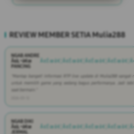
REVIEW MEMBER SETIA Mulia288
NGAB ANDRE
Ã¢â‚¬â€œ
Ã¢Ëœâ€¦Ã¢Ëœâ€¦Ã¢Ëœâ€¦Ã¢Ëœâ€¦Ã
PANCING
"Mantap banget! Informasi RTP live update di Mulia288 sangat
untuk memilih game yang sedang bagus performanya. Jadi leb
saat bermain."
2026-03-12
NGAB DIKI
Ã¢â‚¬â€œ
Ã¢Ëœâ€¦Ã¢Ëœâ€¦Ã¢Ëœâ€¦Ã¢Ëœâ€¦Ã
JERMAL