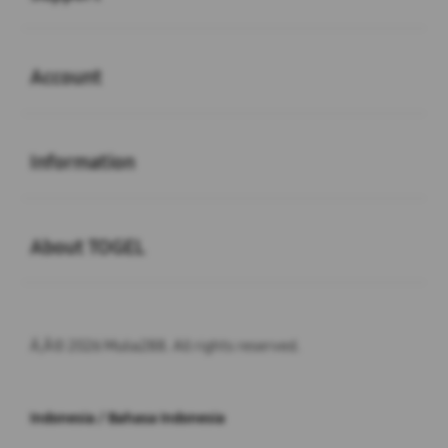
Buka
Account
Buka
Information
Buka
About TOGEL
Ã‚Â© 2026 Mulia288. All rights reserved.
Indonesia / Bahasa Indonesia