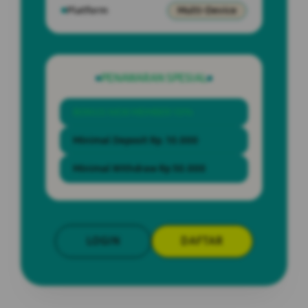
Platform
Multi-Device
PENAWARAN SPESIAL
BONUS NEW MEMBER 10%
Minimal Deposit Rp. 10.000
Minimal Withdraw Rp 50.000
LOGIN
DAFTAR