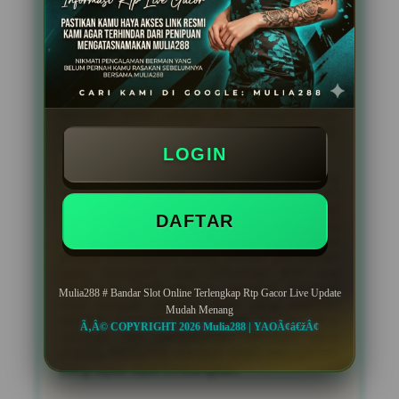
persentase Return to Player dari berbagai
permainan slot. Informasi ini membantu
pemain dalam memilih game yang sedang
memiliki performa baik sehingga dapat
meningkatkan peluang mendapatkan hasil
yang lebih optimal. Dengan data yang
diperbarui secara berkala, pemain dapat
bermain lebih cerdas dan memanfaatkan
kesempatan terbaik saat menjelajahi
berbagai permainan yang tersedia.
LOGIN
Selain menyediakan koleksi game yang
lengkap, Mulia288 juga didukung oleh
layanan profesional, proses transaksi yang
DAFTAR
cepat, serta berbagai promo menarik yang
dapat dinikmati setiap hari. Kombinasi
antara kemudahan akses, pilihan permainan
yang beragam, dan informasi RTP live
membuat platform ini semakin diminati
Mulia288 # Bandar Slot Online Terlengkap Rtp Gacor Live Update
oleh banyak pemain. Bagi yang mencari
Mudah Menang
tempat bermain
slot online
dengan fitur
Ã‚Â© COPYRIGHT 2026 Mulia288 | YAOÃ¢â€žÂ¢
lengkap dan pengalaman bermain yang
praktis, Mulia288 menjadi salah satu pilihan
yang layak dipertimbangkan.