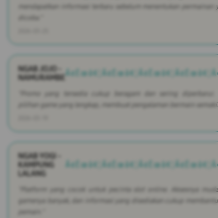
mendapatkan informasi terbaru sebelum menentukan permainan y
dicoba."
2026-03-25
NGAB JOJO -
Ã¢Ëœâ€¦Ã¢Ëœâ€¦Ã¢Ëœâ€¦Ã¢Ëœâ€¦Ã
NAMURAMBE
"Promo yang tersedia cukup beragam dan sering diperbarui.
pilihan game yang lengkap, membuat pengalaman bermain semakin
2026-03-19
NGAB YOGI -
KAMPUNG
Ã¢Ëœâ€¦Ã¢Ëœâ€¦Ã¢Ëœâ€¦Ã¢Ëœâ€¦Ã
LALANG
"Platform yang cocok untuk pecinta slot online. Aksesnya muda
gamenya banyak, dan informasi yang disediakan cukup membantu
pemain."