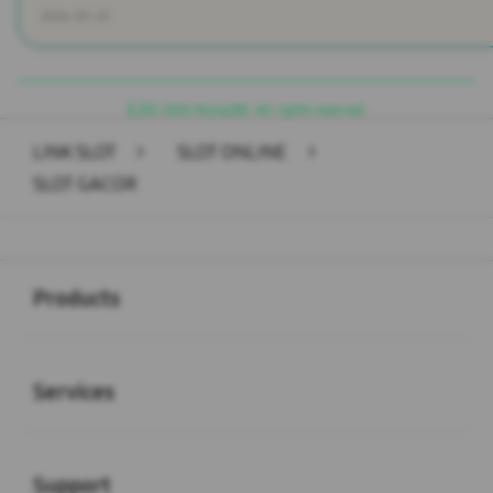
2026-03-23
Ã‚Â© 2026 Mulia288. All rights reserved.
LINK SLOT
>
SLOT ONLINE
>
SLOT GACOR
Buka
Footer Navigation
Products
Buka
Services
Buka
Support