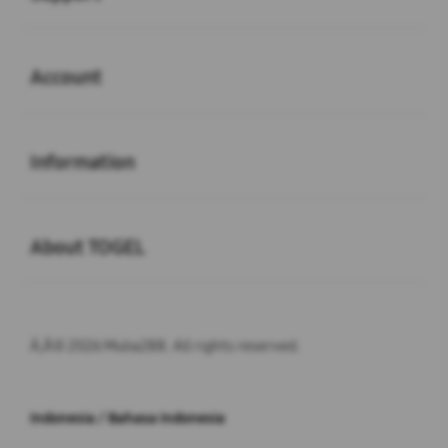
Buka
Account
Buka
Information
Buka
About TOGEL
Ã‚Â© 2026 Mulia288. All rights reserved.
Indonesia / Bahasa Indonesia