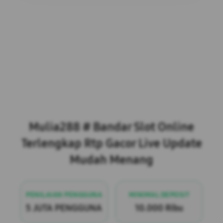
Layer Popup Close
Close
?
Mulia288 # Bandar Slot Online
Terlengkap Rtp Gacor Live Update
Mudah Menang
PENILAIAN PENGGUNA
MINIMAL DEPOSIT
5 JUTA PENGGUNA
10.000 Ribu