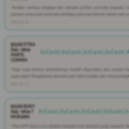
"Koleksi slotnya lengkap dan banyak pilihan provider populer. 
pemain yang suka mencoba berbagai jenis permainan dalam satu pl
2026-03-22
NGAB FITRA
Ã¢â‚¬â€œ
Ã¢Ëœâ€¦Ã¢Ëœâ€¦Ã¢Ëœâ€¦Ã¢Ëœâ€¦
PANTE
CERMIN
"Saya suka karena tampilannya mudah digunakan dan proses tra
juga cepat. Pengalaman bermain jadi lebih praktis dan menyenangk
2026-03-17
NGAB BOKY
Ã¢â‚¬â€œ T
Ã¢Ëœâ€¦Ã¢Ëœâ€¦Ã¢Ëœâ€¦Ã¢Ëœâ€¦Ã
MORAWA
"Fitur RTP Gacor Live Update menjadi nilai tambah yang menarik. P