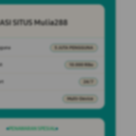
SI SITUS Mulia288
gguna
5 JUTA PENGGUNA
it
10.000 Ribu
rt
24/7
Multi-Device
PENAWARAN SPESIAL