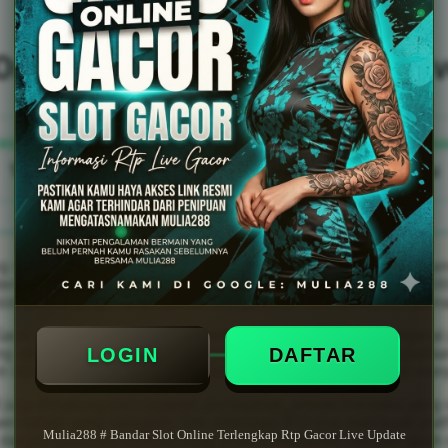
 Online Terlengkap Rtp Gacor L
MINIMAL DEPOSIT
MINIMAL WITHDR
10.000 Ribu
50.000 Ribu
g menawarkan berbagai pilihan permainan dari provider ternam
rn, fitur menarik, serta peluang kemenangan yang kompetit
ta slot online yang menginginkan pengalaman bermain yang nyam
Gacor Live Update yang memberikan informasi terkini mengenai p
LOGIN
DAFTAR
g sedang memiliki performa baik sehingga dapat meningkatkan
in lebih cerdas dan memanfaatkan kesempatan terbaik saat menj
juga didukung oleh layanan profesional, proses transaksi yang 
 permainan yang beragam, dan informasi RTP live membuat plat
Mulia288 # Bandar Slot Online Terlengkap Rtp Gacor Live Update
 dan pengalaman bermain yang praktis, Mulia288 menjadi salah s