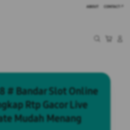
ABOUT
CONTACT
Cari
Troli
Login/Sign-Up
Cari
8 # Bandar Slot Online
ngkap Rtp Gacor Live
ate Mudah Menang