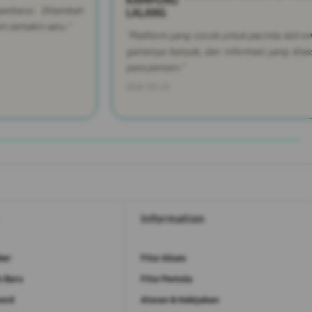
KAMPUNG
erbarui. Ditambah
LALANG
n semakin seru."
"Platform yang cocok untuk pecinta slot on
gamenya banyak, dan informasi yang dis
para pemain."
2026-03-23
Information
ber
Fitur Akses
n Baru
Fitur Pemula
ord
Aturan & Kebijakan