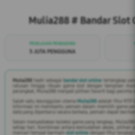
Mulia288 # Bandar Slot
PENILAIAN PENGGUNA
5 JUTA PENGGUNA
Mulia288
hadir sebagai
bandar slot online
terlengkap yan
ratusan hingga ribuan game slot dengan tampilan mode
perangkat, Mulia288 menjadi pilihan favorit bagi pecin
Salah satu keunggulan utama
Mulia288
adalah fitur RTP 
Informasi ini membantu pemain dalam memilih game yan
data yang diperbarui secara berkala, pemain dapat berma
Selain menyediakan koleksi game yang lengkap, Mulia288 
setiap hari. Kombinasi antara kemudahan akses, pilihan
mencari tempat bermain
slot online
dengan fitur lengkap