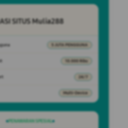
SI SITUS Mulia288
gguna
5 JUTA PENGGUNA
it
10.000 Ribu
rt
24/7
Multi-Device
PENAWARAN SPESIAL