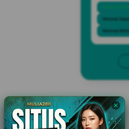
BONUS NEW 
Minimal Depos
Minimal With