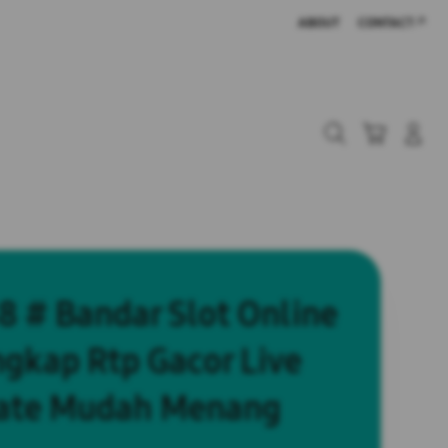
ABOUT
CONTACT
Cari
Troli
Login/Sign-Up
Cari
8 # Bandar Slot Online
ngkap Rtp Gacor Live
ate Mudah Menang