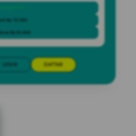
MEMBER 10%
it Rp. 10.000
draw Rp 50.000
LOGIN
DAFTAR