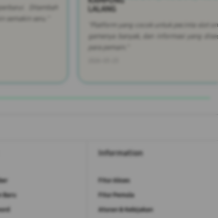
KAMPUNG
erbarui. Ditambah
LALANG
n semakin seru."
"Platform yang cocok untuk pecinta slot on
gamenya banyak, dan informasi yang dis
para pemain."
2026-03-23
Information
ber
Fitur Akses
n Baru
Fitur Pemula
ord
Aturan & Kebijakan