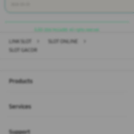
2026-03-23
Ã‚Â© 2026 Mulia288. All rights reserved.
LINK SLOT
>
SLOT ONLINE
>
SLOT GACOR
Buka
Footer Navigation
Products
Buka
Services
Buka
Support