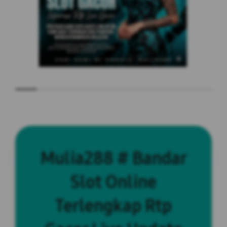
Mulia288 # Bandar
Slot Online
Terlengkap Rtp