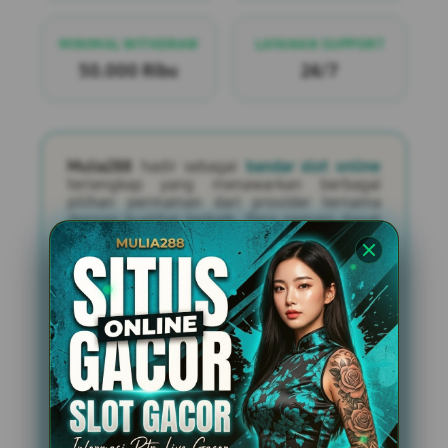
MINIMAL WITHDRAW
LAYANAN SUPPORT
50.000 Ribu
24/7
Mulia288
hadir sebagai
bandar slot online
terlengkap yang menawarkan berbagai
pilihan permainan dari provider ternama
dengan kualitas terbaik. Para pemain dapat
menikmati ratusan hingga ribuan game slot
dengan tampilan modern, fitur menarik,
serta peluang kemenangan yang kompetitif.
Dengan sistem yang mudah diakses melalui
berbagai perangkat, Mulia288 menjadi
pilihan favorit bagi pecinta slot online yang
menginginkan pengalaman bermain yang
nyaman, aman, dan menghibur.
Salah satu keunggulan utama
Mulia288
adalah fitur RTP Gacor Live Update yang
memberikan informasi terkini mengenai