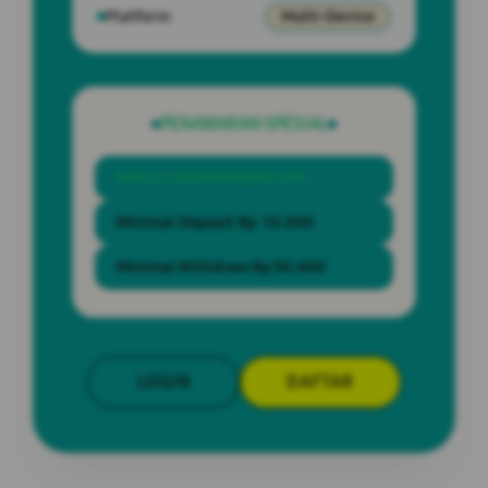
Platform
Multi-Device
PENAWARAN SPESIAL
BONUS NEW MEMBER 10%
Minimal Deposit Rp. 10.000
Minimal Withdraw Rp 50.000
LOGIN
DAFTAR