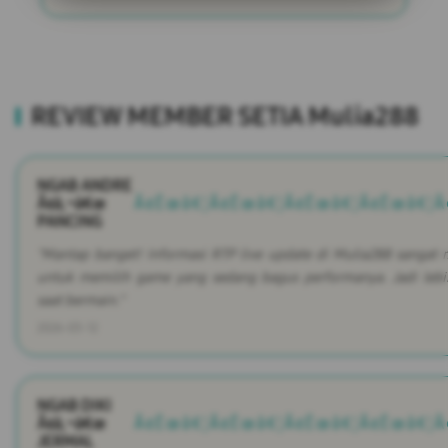
REVIEW MEMBER SETIA Mulia288
NGAB ANDRE
Ã¢â‚¬â€œ
Ã¢Ëœâ€¦Ã¢Ëœâ€¦Ã¢Ëœâ€¦Ã¢Ëœâ€¦Ã
PANCING
"Mantap banget! Informasi RTP live update di Mulia288 sangat
untuk memilih game yang sedang bagus performanya. Jadi leb
saat bermain."
2026-03-12
NGAB DIKI
Ã¢â‚¬â€œ
Ã¢Ëœâ€¦Ã¢Ëœâ€¦Ã¢Ëœâ€¦Ã¢Ëœâ€¦Ã
JERMAL