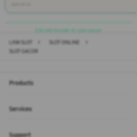
2026-03-23
Ã‚Â© 2026 Mulia288. All rights reserved.
LINK SLOT
>
SLOT ONLINE
>
SLOT GACOR
Buka
Footer Navigation
Products
Buka
Services
Buka
Support