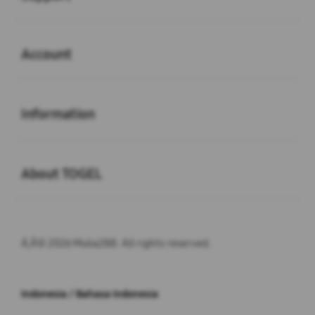
Buka
Account
Buka
Information
Buka
About TOGEL
Ã‚Â© 2026 Mulia288. All rights reserved.
Indonesia / Bahasa Indonesia