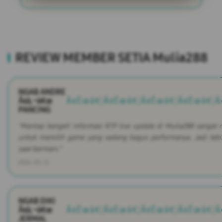
REVIEW MEMBER SETIA Mulia288
NGAB ANDRE
Ã¢â‚¬â€œ
Ã¢Ëœâ€¦Ã¢Ëœâ€¦Ã¢Ëœâ€¦Ã¢Ëœâ€¦Ã
PANCING
"Mantap banget! Informasi RTP live update di Mulia288 sangat
untuk memilih game yang sedang bagus performanya. Jadi leb
saat bermain."
2026-03-12
NGAB DIKI
Ã¢â‚¬â€œ
Ã¢Ëœâ€¦Ã¢Ëœâ€¦Ã¢Ëœâ€¦Ã¢Ëœâ€¦Ã
JERMAL