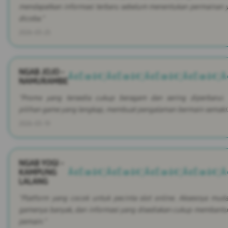
mendapatkan informasi terbaru sebelum menentukan permainan y
dicoba."
2026-03-25
NGAB JOJO -
Ã¢Ëœâ€¦Ã¢Ëœâ€¦Ã¢Ëœâ€¦Ã¢Ëœâ€¦Ã
NAMURAMBE
"Promo yang tersedia cukup beragam dan sering diperbarui.
pilihan game yang lengkap, membuat pengalaman bermain semakin
2026-03-19
NGAB YOGI -
KAMPUNG
Ã¢Ëœâ€¦Ã¢Ëœâ€¦Ã¢Ëœâ€¦Ã¢Ëœâ€¦Ã
LALANG
"Platform yang cocok untuk pecinta slot online. Aksesnya muda
gamenya banyak, dan informasi yang disediakan cukup membantu
pemain."