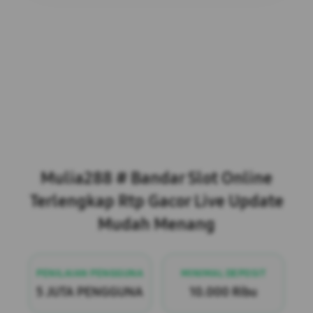
Layer Popup Close
Close
?
Mulia288 # Bandar Slot Online
Terlengkap Rtp Gacor Live Update
Mudah Menang
PENILAIAN PENGGUNA
MINIMAL DEPOSIT
5 JUTA PENGGUNA
10.000 Ribu