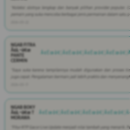
"Koleksi slotnya lengkap dan banyak pilihan provider populer. 
pemain yang suka mencoba berbagai jenis permainan dalam satu pl
2026-03-22
NGAB FITRA
Ã¢â‚¬â€œ
Ã¢Ëœâ€¦Ã¢Ëœâ€¦Ã¢Ëœâ€¦Ã¢Ëœâ€¦
PANTE
CERMIN
"Saya suka karena tampilannya mudah digunakan dan proses tra
juga cepat. Pengalaman bermain jadi lebih praktis dan menyenangk
2026-03-17
NGAB BOKY
Ã¢â‚¬â€œ T
Ã¢Ëœâ€¦Ã¢Ëœâ€¦Ã¢Ëœâ€¦Ã¢Ëœâ€¦Ã
MORAWA
"Fitur RTP Gacor Live Update menjadi nilai tambah yang menarik. P