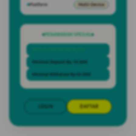
Platform
Multi-Device
PENAWARAN SPESIAL
BONUS NEW MEMBER 10%
Minimal Deposit Rp. 10.000
Minimal Withdraw Rp 50.000
LOGIN
DAFTAR