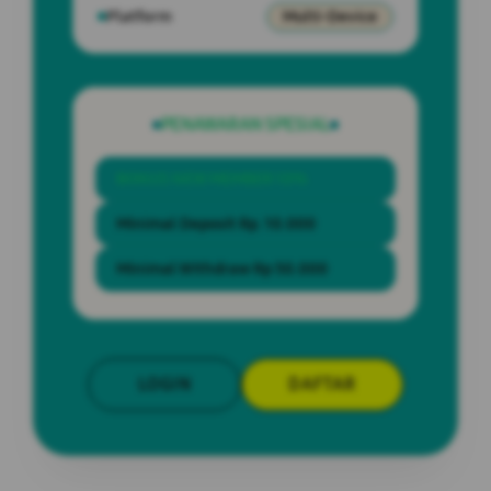
Platform
Multi-Device
PENAWARAN SPESIAL
BONUS NEW MEMBER 10%
Minimal Deposit Rp. 10.000
Minimal Withdraw Rp 50.000
LOGIN
DAFTAR