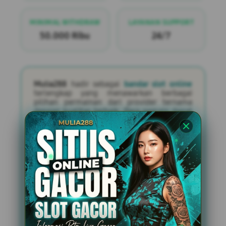
MINIMAL WITHDRAW
LAYANAN SUPPORT
50.000 Ribu
24/7
Mulia288
hadir sebagai
bandar slot online
terlengkap yang menawarkan berbagai
pilihan permainan dari provider ternama
dengan kualitas terbaik. Para pemain dapat
menikmati ratusan hingga ribuan game slot
dengan tampilan modern, fitur menarik,
serta peluang kemenangan yang kompetitif.
Dengan sistem yang mudah diakses melalui
berbagai perangkat, Mulia288 menjadi
pilihan favorit bagi pecinta slot online yang
menginginkan pengalaman bermain yang
nyaman, aman, dan menghibur.
Salah satu keunggulan utama
Mulia288
adalah fitur RTP Gacor Live Update yang
memberikan informasi terkini mengenai