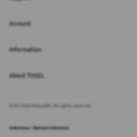
Buka
Account
Buka
Information
Buka
About TOGEL
Ã‚Â© 2026 Mulia288. All rights reserved.
Indonesia / Bahasa Indonesia