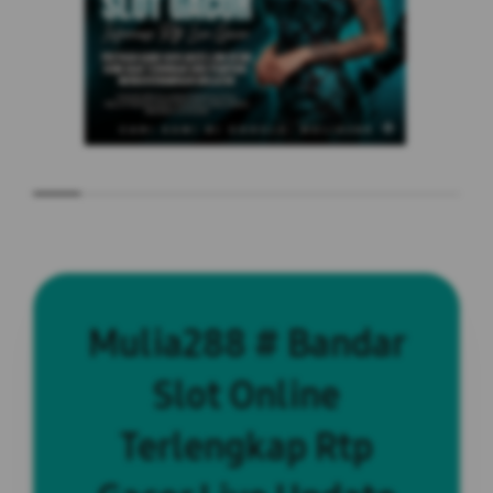
Mulia288 # Bandar
Slot Online
Terlengkap Rtp