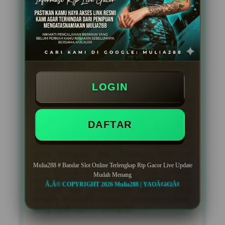
persentase Return to Player dari berbagai
permainan slot. Informasi ini membantu
pemain dalam memilih game yang sedang
memiliki performa baik sehingga dapat
meningkatkan peluang mendapatkan hasil
yang lebih optimal. Dengan data yang
diperbarui secara berkala, pemain dapat
bermain lebih cerdas dan memanfaatkan
kesempatan terbaik saat menjelajahi
berbagai permainan yang tersedia.
LOGIN
Selain menyediakan koleksi game yang
lengkap, Mulia288 juga didukung oleh
layanan profesional, proses transaksi yang
DAFTAR
cepat, serta berbagai promo menarik yang
dapat dinikmati setiap hari. Kombinasi
antara kemudahan akses, pilihan permainan
yang beragam, dan informasi RTP live
membuat platform ini semakin diminati
Mulia288 # Bandar Slot Online Terlengkap Rtp Gacor Live Update
oleh banyak pemain. Bagi yang mencari
Mudah Menang
tempat bermain
slot online
dengan fitur
Ã‚Â© COPYRIGHT 2026 Mulia288 | YAOÃ¢â€žÂ¢
lengkap dan pengalaman bermain yang
praktis, Mulia288 menjadi salah satu pilihan
yang layak dipertimbangkan.