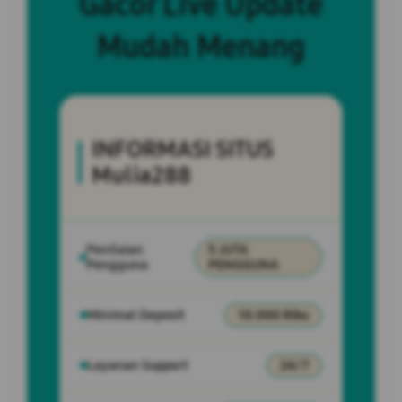
Gacor Live Update
Mudah Menang
INFORMASI SITUS
Mulia288
Penilaian
5 JUTA
Pengguna
PENGGUNA
Minimal Deposit
10.000 Ribu
Layanan Support
24/7