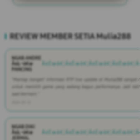
REVIEW MEMBER SETIA Mulia288
NGAB ANDRE
Ã¢â‚¬â€œ
Ã¢Ëœâ€¦Ã¢Ëœâ€¦Ã¢Ëœâ€¦Ã¢Ëœâ€¦Ã
PANCING
"Mantap banget! Informasi RTP live update di Mulia288 sangat
untuk memilih game yang sedang bagus performanya. Jadi leb
saat bermain."
2026-03-12
NGAB DIKI
Ã¢â‚¬â€œ
Ã¢Ëœâ€¦Ã¢Ëœâ€¦Ã¢Ëœâ€¦Ã¢Ëœâ€¦Ã
JERMAL