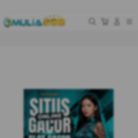
Skip
to
content
Cari
Troli
Login
Navigation
Close menu
Buka Info Lebih Lanjut