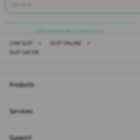
2026-03-23
Ã‚Â© 2026 Mulia288. All rights reserved.
LINK SLOT
>
SLOT ONLINE
>
SLOT GACOR
Buka
Footer Navigation
Products
Buka
Services
Buka
Support