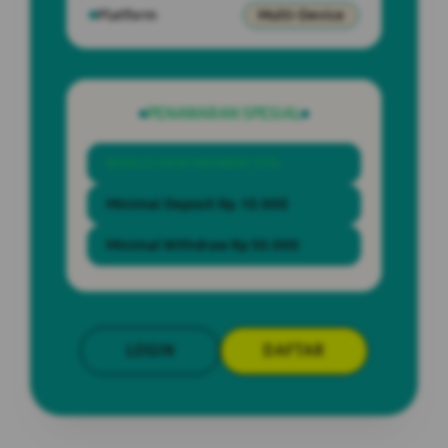
Platform
Multi-Device
PENAWARAN SPESIAL
BONUS NEW MEMBER 10%
Minimal Deposit Rp. 10.000
Minimal Withdraw Rp 50.000
LOGIN
DAFTAR