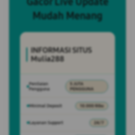
Gacor Live Update
Mudah Menang
INFORMASI SITUS
Mulia288
Penilaian
5 JUTA
Pengguna
PENGGUNA
Minimal Deposit
10.000 Ribu
Layanan Support
24/7