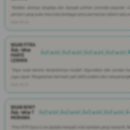
"Koleksi slotnya lengkap dan banyak pilihan provider populer. 
pemain yang suka mencoba berbagai jenis permainan dalam satu pl
2026-03-22
NGAB FITRA
Ã¢â‚¬â€œ
Ã¢Ëœâ€¦Ã¢Ëœâ€¦Ã¢Ëœâ€¦Ã¢Ëœâ€¦
PANTE
CERMIN
"Saya suka karena tampilannya mudah digunakan dan proses tra
juga cepat. Pengalaman bermain jadi lebih praktis dan menyenangk
2026-03-17
NGAB BOKY
Ã¢â‚¬â€œ T
Ã¢Ëœâ€¦Ã¢Ëœâ€¦Ã¢Ëœâ€¦Ã¢Ëœâ€¦Ã
MORAWA
"Fitur RTP Gacor Live Update menjadi nilai tambah yang menarik. P