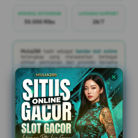
MINIMAL WITHDRAW
LAYANAN SUPPORT
50.000 Ribu
24/7
Mulia288
hadir sebagai
bandar slot online
terlengkap yang menawarkan berbagai
pilihan permainan dari provider ternama
dengan kualitas terbaik. Para pemain dapat
menikmati ratusan hingga ribuan game slot
dengan tampilan modern, fitur menarik,
serta peluang kemenangan yang kompetitif.
Dengan sistem yang mudah diakses melalui
berbagai perangkat, Mulia288 menjadi
pilihan favorit bagi pecinta slot online yang
menginginkan pengalaman bermain yang
nyaman, aman, dan menghibur.
Salah satu keunggulan utama
Mulia288
adalah fitur RTP Gacor Live Update yang
memberikan informasi terkini mengenai