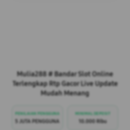
Layer Popup Close
Close
?
Mulia288 # Bandar Slot Online
Terlengkap Rtp Gacor Live Update
Mudah Menang
PENILAIAN PENGGUNA
MINIMAL DEPOSIT
5 JUTA PENGGUNA
10.000 Ribu