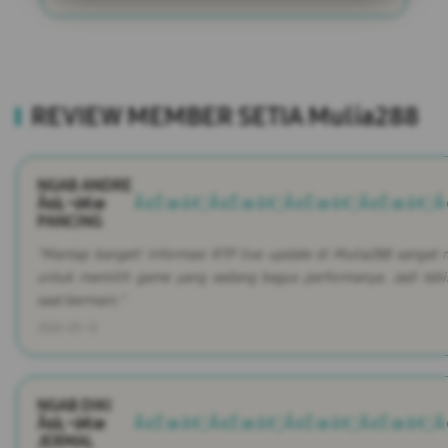
REVIEW MEMBER SETIA Mulia288
NGAB ANDRE
Ã¢â‚¬â€œ
Ã¢Ëœâ€¦Ã¢Ëœâ€¦Ã¢Ëœâ€¦Ã¢Ëœâ€¦Ã
PANCING
"Mantap banget! Informasi RTP live update di Mulia288 sangat
untuk memilih game yang sedang bagus performanya. Jadi leb
saat bermain."
2026-03-12
NGAB DIKI
Ã¢â‚¬â€œ
Ã¢Ëœâ€¦Ã¢Ëœâ€¦Ã¢Ëœâ€¦Ã¢Ëœâ€¦Ã
JERMAL