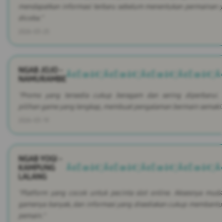
mendapatkan informasi terbaru sebelum menentukan permainan y
dicoba."
2026-03-25
NGAB JOJO -
Ã¢Ëœâ€¦Ã¢Ëœâ€¦Ã¢Ëœâ€¦Ã¢Ëœâ€¦Ã
NAMURAMBE
"Promo yang tersedia cukup beragam dan sering diperbarui.
pilihan game yang lengkap, membuat pengalaman bermain semakin
2026-03-19
NGAB YOGI -
KAMPUNG
Ã¢Ëœâ€¦Ã¢Ëœâ€¦Ã¢Ëœâ€¦Ã¢Ëœâ€¦Ã
LALANG
"Platform yang cocok untuk pecinta slot online. Aksesnya muda
gamenya banyak, dan informasi yang disediakan cukup membantu
pemain."