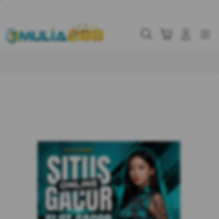
Skip
to
content
Cari
Troli
Login
Navigation
Close menu
Buka Info Lebih Lanjut