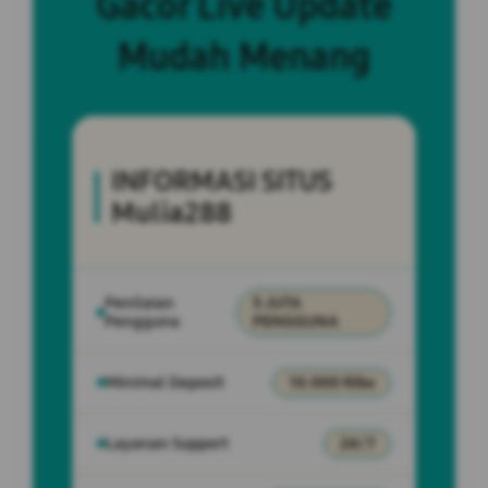
Gacor Live Update
Mudah Menang
INFORMASI SITUS
Mulia288
Penilaian
5 JUTA
Pengguna
PENGGUNA
Minimal Deposit
10.000 Ribu
Layanan Support
24/7