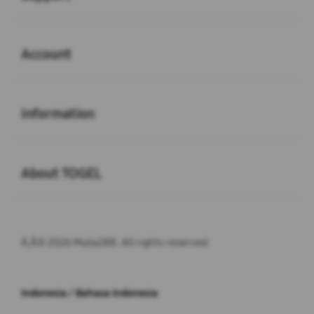
Buka
Account
Buka
Information
Buka
About TOGEL
Ã‚Â© 2026 Mulia288. All rights reserved.
Indonesia / Bahasa Indonesia