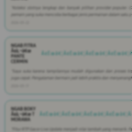
"Koleksi slotnya lengkap dan banyak pilihan provider populer. 
pemain yang suka mencoba berbagai jenis permainan dalam satu pl
2026-03-22
NGAB FITRA
Ã¢â‚¬â€œ
Ã¢Ëœâ€¦Ã¢Ëœâ€¦Ã¢Ëœâ€¦Ã¢Ëœâ€¦
PANTE
CERMIN
"Saya suka karena tampilannya mudah digunakan dan proses tra
juga cepat. Pengalaman bermain jadi lebih praktis dan menyenangk
2026-03-17
NGAB BOKY
Ã¢â‚¬â€œ T
Ã¢Ëœâ€¦Ã¢Ëœâ€¦Ã¢Ëœâ€¦Ã¢Ëœâ€¦Ã
MORAWA
"Fitur RTP Gacor Live Update menjadi nilai tambah yang menarik. P