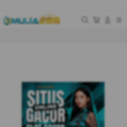
Skip
to
content
Cari
Troli
Login
Navigation
Close menu
Buka Info Lebih Lanjut