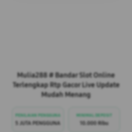
Layer Popup Close
Close
?
Mulia288 # Bandar Slot Online
Terlengkap Rtp Gacor Live Update
Mudah Menang
PENILAIAN PENGGUNA
MINIMAL DEPOSIT
5 JUTA PENGGUNA
10.000 Ribu