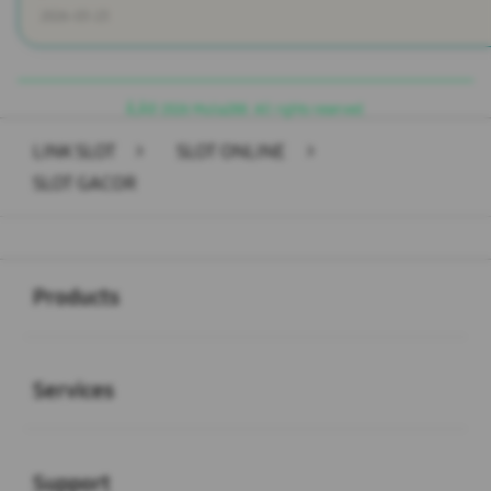
2026-03-23
Ã‚Â© 2026 Mulia288. All rights reserved.
LINK SLOT
>
SLOT ONLINE
>
SLOT GACOR
Buka
Footer Navigation
Products
Buka
Services
Buka
Support