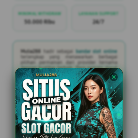
MINIMAL WITHDRAW
LAYANAN SUPPORT
50.000 Ribu
24/7
Mulia288
hadir sebagai
bandar slot online
terlengkap yang menawarkan berbagai
pilihan permainan dari provider ternama
dengan kualitas terbaik. Para pemain dapat
menikmati ratusan hingga ribuan game slot
dengan tampilan modern, fitur menarik,
serta peluang kemenangan yang kompetitif.
Dengan sistem yang mudah diakses melalui
berbagai perangkat, Mulia288 menjadi
pilihan favorit bagi pecinta slot online yang
menginginkan pengalaman bermain yang
nyaman, aman, dan menghibur.
Salah satu keunggulan utama
Mulia288
adalah fitur RTP Gacor Live Update yang
memberikan informasi terkini mengenai