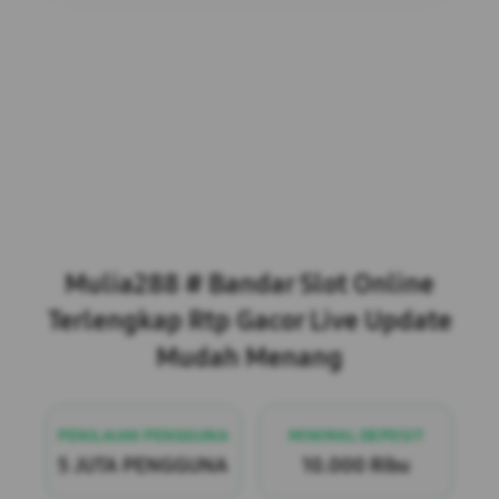
Layer Popup Close
Close
?
Mulia288 # Bandar Slot Online
Terlengkap Rtp Gacor Live Update
Mudah Menang
PENILAIAN PENGGUNA
MINIMAL DEPOSIT
5 JUTA PENGGUNA
10.000 Ribu