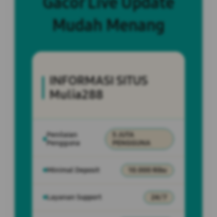
Gacor Live Update
Mudah Menang
INFORMASI SITUS
Mulia288
Penilaian
5 JUTA
Pengguna
PENGGUNA
Minimal Deposit
10.000 Ribu
Layanan Support
24/7