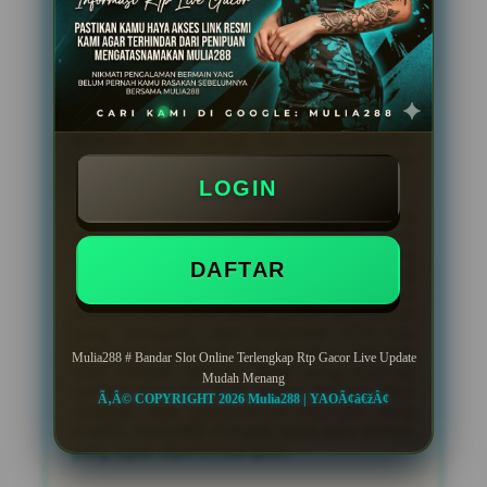
persentase Return to Player dari berbagai
permainan slot. Informasi ini membantu
pemain dalam memilih game yang sedang
memiliki performa baik sehingga dapat
meningkatkan peluang mendapatkan hasil
yang lebih optimal. Dengan data yang
diperbarui secara berkala, pemain dapat
bermain lebih cerdas dan memanfaatkan
kesempatan terbaik saat menjelajahi
berbagai permainan yang tersedia.
LOGIN
Selain menyediakan koleksi game yang
lengkap, Mulia288 juga didukung oleh
layanan profesional, proses transaksi yang
DAFTAR
cepat, serta berbagai promo menarik yang
dapat dinikmati setiap hari. Kombinasi
antara kemudahan akses, pilihan permainan
yang beragam, dan informasi RTP live
membuat platform ini semakin diminati
Mulia288 # Bandar Slot Online Terlengkap Rtp Gacor Live Update
oleh banyak pemain. Bagi yang mencari
Mudah Menang
tempat bermain
slot online
dengan fitur
Ã‚Â© COPYRIGHT 2026 Mulia288 | YAOÃ¢â€žÂ¢
lengkap dan pengalaman bermain yang
praktis, Mulia288 menjadi salah satu pilihan
yang layak dipertimbangkan.