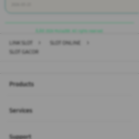
2026-03-23
Ã‚Â© 2026 Mulia288. All rights reserved.
LINK SLOT
>
SLOT ONLINE
>
SLOT GACOR
Buka
Footer Navigation
Products
Buka
Services
Buka
Support