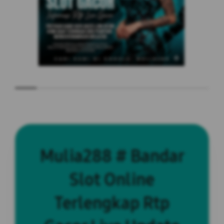
Mulia288 # Bandar
Slot Online
Terlengkap Rtp