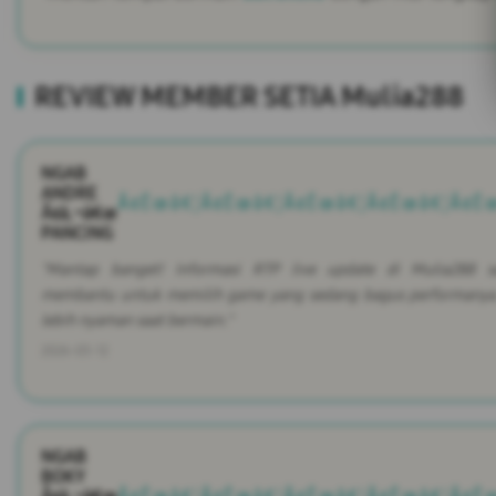
REVIEW MEMBER SETIA Mulia288
NGAB
ANDRE
Ã¢Ëœâ€¦Ã¢Ëœâ€¦Ã¢Ëœâ€¦Ã¢Ëœâ€¦Ã¢Ë
Ã¢â‚¬â€œ
PANCING
"Mantap banget! Informasi RTP live update di Mulia288 s
membantu untuk memilih game yang sedang bagus performanya.
lebih nyaman saat bermain."
2026-03-12
NGAB
BOKY