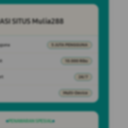
SI SITUS Mulia288
gguna
5 JUTA PENGGUNA
it
10.000 Ribu
rt
24/7
Multi-Device
PENAWARAN SPESIAL