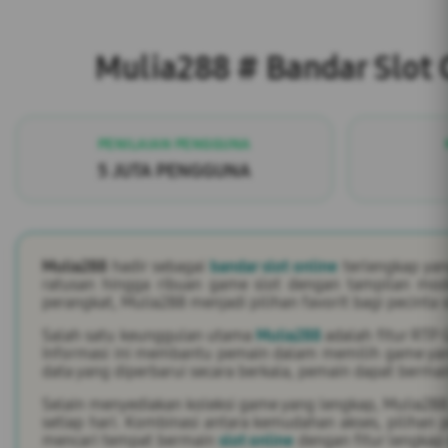
Mulia288 # Bandar Slot
PENILAIAN PENGGUNA
5 JUTA PENGGUNA
Mulia288
hadir sebagai
bandar slot online
terlengkap yan
ratusan hingga ribuan game slot dengan tampilan mode
perangkat, Mulia288 menjadi pilihan favorit bagi pecin
Salah satu keunggulan utama
Mulia288
adalah fitur RTP 
Informasi ini membantu pemain dalam memilih game yan
data yang diperbarui secara berkala, pemain dapat berma
Selain menyediakan koleksi game yang lengkap, Mulia288 
setiap hari. Kombinasi antara kemudahan akses, pilihan
mencari tempat bermain
slot online
dengan fitur lengkap