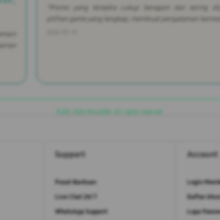
œâ€¦
"Promo yang tersedia cukup beragam dan sering dip
pilihan game yang lengkap, membuat pengalaman bermai
2026-03-19
Pemain
ainan
Ã‚Â© 2026 Mulia288. All rights reserved.
Support
Account
Pusat Bantuan
Login Mem
Live Chat 24/7
Daftar Aku
WhatsApp Support
Lupa Passw