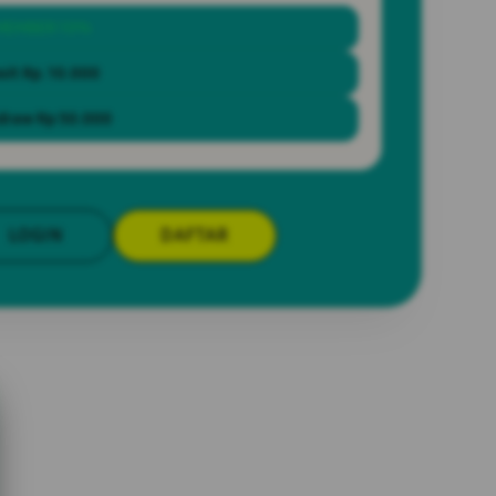
MEMBER 10%
it Rp. 10.000
draw Rp 50.000
LOGIN
DAFTAR