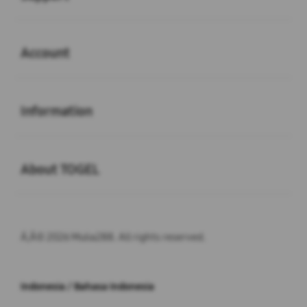
Buka
Account
Buka
Information
Buka
About TOGEL
Ã‚Â© 2026 Mulia288. All rights reserved.
Indonesia / Bahasa Indonesia