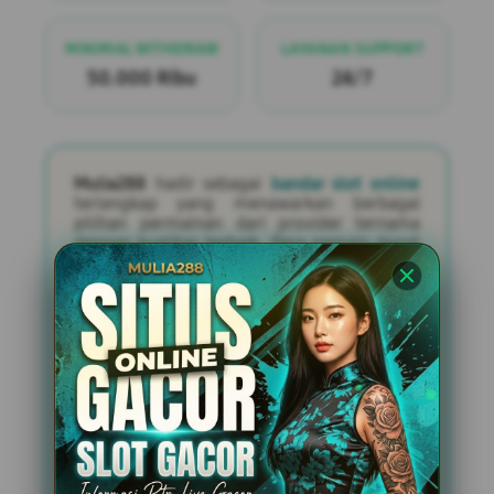
MINIMAL WITHDRAW
LAYANAN SUPPORT
50.000 Ribu
24/7
Mulia288
hadir sebagai
bandar slot online
terlengkap yang menawarkan berbagai
pilihan permainan dari provider ternama
dengan kualitas terbaik. Para pemain dapat
menikmati ratusan hingga ribuan game slot
dengan tampilan modern, fitur menarik,
serta peluang kemenangan yang kompetitif.
Dengan sistem yang mudah diakses melalui
berbagai perangkat, Mulia288 menjadi
pilihan favorit bagi pecinta slot online yang
menginginkan pengalaman bermain yang
nyaman, aman, dan menghibur.
Salah satu keunggulan utama
Mulia288
adalah fitur RTP Gacor Live Update yang
memberikan informasi terkini mengenai