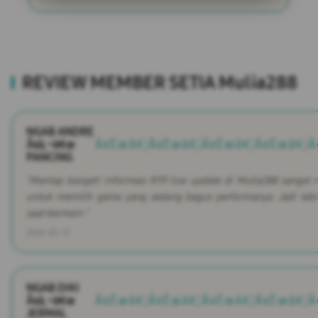
REVIEW MEMBER SETIA Mulia288
NGAB ANDRE
Ã¢â‚¬â€œ
Ã¢Ëœâ€¦Ã¢Ëœâ€¦Ã¢Ëœâ€¦Ã¢Ëœâ€¦Ã
PANCING
"Mantap banget! Informasi RTP live update di Mulia288 sangat
untuk memilih game yang sedang bagus performanya. Jadi leb
saat bermain."
2026-03-12
NGAB DIKI
Ã¢â‚¬â€œ
Ã¢Ëœâ€¦Ã¢Ëœâ€¦Ã¢Ëœâ€¦Ã¢Ëœâ€¦Ã
JERMAL