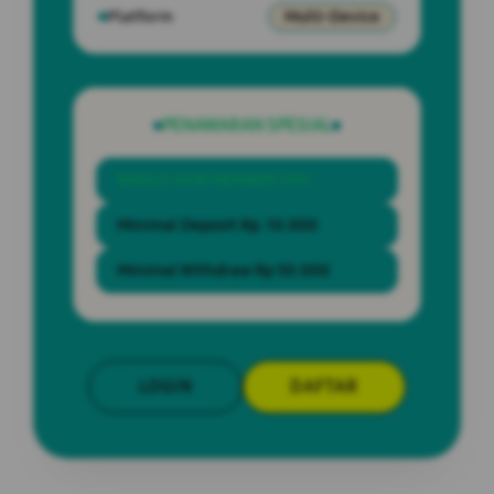
Platform
Multi-Device
PENAWARAN SPESIAL
BONUS NEW MEMBER 10%
Minimal Deposit Rp. 10.000
Minimal Withdraw Rp 50.000
LOGIN
DAFTAR