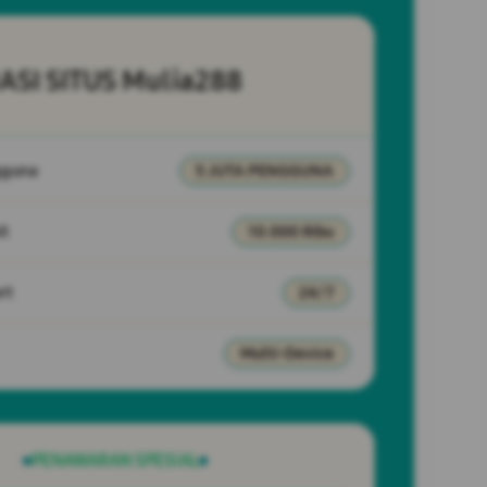
SI SITUS Mulia288
gguna
5 JUTA PENGGUNA
it
10.000 Ribu
rt
24/7
Multi-Device
PENAWARAN SPESIAL