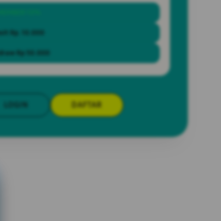
MEMBER 10%
it Rp. 10.000
draw Rp 50.000
LOGIN
DAFTAR