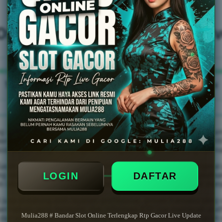
 Online Terlengkap Rtp Gacor L
MINIMAL DEPOSIT
MINIMAL WITHDR
10.000 Ribu
50.000 Ribu
g menawarkan berbagai pilihan permainan dari provider ternam
rn, fitur menarik, serta peluang kemenangan yang kompetit
ta slot online yang menginginkan pengalaman bermain yang nyam
Gacor Live Update yang memberikan informasi terkini mengenai p
LOGIN
DAFTAR
g sedang memiliki performa baik sehingga dapat meningkatkan
in lebih cerdas dan memanfaatkan kesempatan terbaik saat menj
juga didukung oleh layanan profesional, proses transaksi yang 
 permainan yang beragam, dan informasi RTP live membuat plat
Mulia288 # Bandar Slot Online Terlengkap Rtp Gacor Live Update
 dan pengalaman bermain yang praktis, Mulia288 menjadi salah s