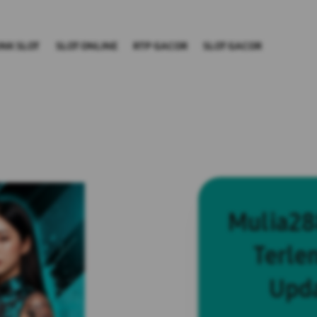
INK SLOT
SLOT ONLINE
RTP GACOR
SLOT GACOR
Mulia28
Terle
Upd