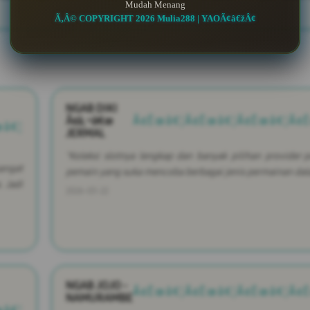
Mudah Menang
Ã‚Â© COPYRIGHT 2026 Mulia288 | YAOÃ¢â€žÂ¢
NGAB DIKI
Ã¢â‚¬â€œ
Ã¢Ëœâ€¦Ã¢Ëœâ€¦Ã¢Ëœâ€¦Ã¢
œâ€¦
JERMAL
"Koleksi slotnya lengkap dan banyak pilihan provider 
angat
pemain yang suka mencoba berbagai jenis permainan dala
 Jadi
2026-03-22
NGAB JOJO -
Ã¢Ëœâ€¦Ã¢Ëœâ€¦Ã¢Ëœâ€¦Ã¢
NAMURAMBE