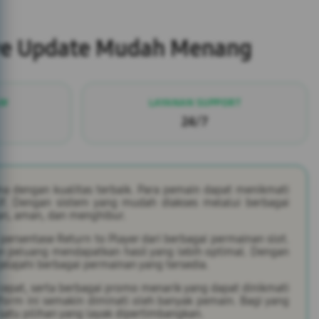
ive Update Mudah Menang
AW
LAYANAN SUPPORT
24/7
a dengan kualitas terbaik. Para pemain dapat menikmati
if. Dengan sistem yang mudah diakses melalui berbagai
an, aman, dan menghibur.
ersentase Return to Player dari berbagai permainan slot.
 peluang mendapatkan hasil yang lebih optimal. Dengan
elajahi berbagai permainan yang tersedia.
cepat, serta berbagai promo menarik yang dapat dinikmati
form ini semakin diminati oleh banyak pemain. Bagi yang
atu pilihan yang layak dipertimbangkan.