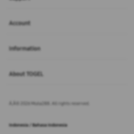
Buka
Account
Buka
Information
Buka
About TOGEL
Ã‚Â© 2026 Mulia288. All rights reserved.
Indonesia / Bahasa Indonesia