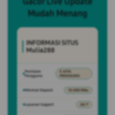
Gacor Live Update
Mudah Menang
INFORMASI SITUS
Mulia288
Penilaian
5 JUTA
Pengguna
PENGGUNA
Minimal Deposit
10.000 Ribu
Layanan Support
24/7