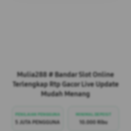
Layer Popup Close
Close
?
Mulia288 # Bandar Slot Online
Terlengkap Rtp Gacor Live Update
Mudah Menang
PENILAIAN PENGGUNA
MINIMAL DEPOSIT
5 JUTA PENGGUNA
10.000 Ribu