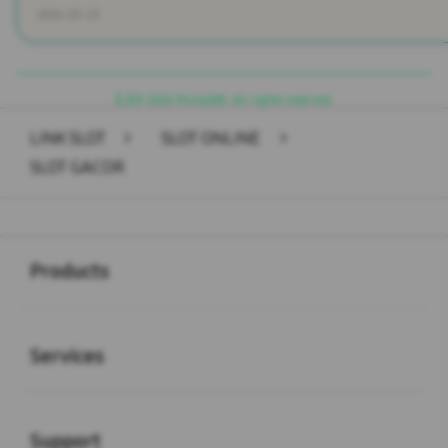
2026-03-23
Ã‚Â© 2026 Mulia288. All rights reserved.
LINK SLOT
>
SLOT ONLINE
>
SLOT GACOR
Buka
Footer Navigation
Products
Buka
Services
Buka
Support