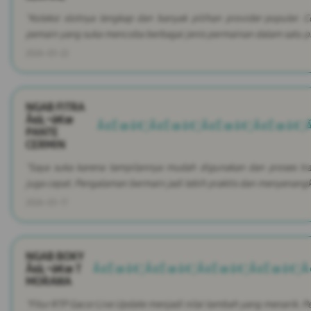
"Koleksi slotnya lengkap dan banyak pilihan provider populer. 
pemain yang suka mencoba berbagai jenis permainan dalam satu pl
2026-03-22
NGAB FITRA
Ã¢â‚¬â€œ
Ã¢Ëœâ€¦Ã¢Ëœâ€¦Ã¢Ëœâ€¦Ã¢Ëœâ€¦
PANTE
CERMIN
"Saya suka karena tampilannya mudah digunakan dan proses tra
juga cepat. Pengalaman bermain jadi lebih praktis dan menyenangk
2026-03-17
NGAB BOKY
Ã¢â‚¬â€œ T
Ã¢Ëœâ€¦Ã¢Ëœâ€¦Ã¢Ëœâ€¦Ã¢Ëœâ€¦Ã
MORAWA
"Fitur RTP Gacor Live Update menjadi nilai tambah yang menarik. P