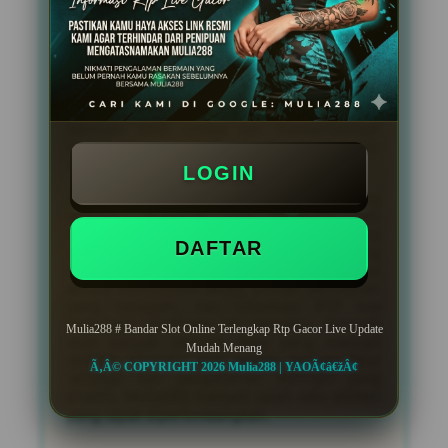
persentase Return to Player dari berbagai
permainan slot. Informasi ini membantu
pemain dalam memilih game yang sedang
memiliki performa baik sehingga dapat
meningkatkan peluang mendapatkan hasil
yang lebih optimal. Dengan data yang
diperbarui secara berkala, pemain dapat
bermain lebih cerdas dan memanfaatkan
kesempatan terbaik saat menjelajahi
berbagai permainan yang tersedia.
LOGIN
Selain menyediakan koleksi game yang
lengkap, Mulia288 juga didukung oleh
layanan profesional, proses transaksi yang
DAFTAR
cepat, serta berbagai promo menarik yang
dapat dinikmati setiap hari. Kombinasi
antara kemudahan akses, pilihan permainan
yang beragam, dan informasi RTP live
membuat platform ini semakin diminati
Mulia288 # Bandar Slot Online Terlengkap Rtp Gacor Live Update
oleh banyak pemain. Bagi yang mencari
Mudah Menang
tempat bermain
slot online
dengan fitur
Ã‚Â© COPYRIGHT 2026 Mulia288 | YAOÃ¢â€žÂ¢
lengkap dan pengalaman bermain yang
praktis, Mulia288 menjadi salah satu pilihan
yang layak dipertimbangkan.