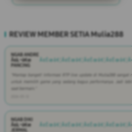
REVIEW MEMBER SETIA Mulia288
NGAB ANDRE
Ã¢â‚¬â€œ
Ã¢Ëœâ€¦Ã¢Ëœâ€¦Ã¢Ëœâ€¦Ã¢Ëœâ€¦Ã
PANCING
"Mantap banget! Informasi RTP live update di Mulia288 sangat
untuk memilih game yang sedang bagus performanya. Jadi leb
saat bermain."
2026-03-12
NGAB DIKI
Ã¢â‚¬â€œ
Ã¢Ëœâ€¦Ã¢Ëœâ€¦Ã¢Ëœâ€¦Ã¢Ëœâ€¦Ã
JERMAL