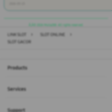
2026-03-23
Ã‚Â© 2026 Mulia288. All rights reserved.
LINK SLOT
>
SLOT ONLINE
>
SLOT GACOR
Buka
Footer Navigation
Products
Buka
Services
Buka
Support