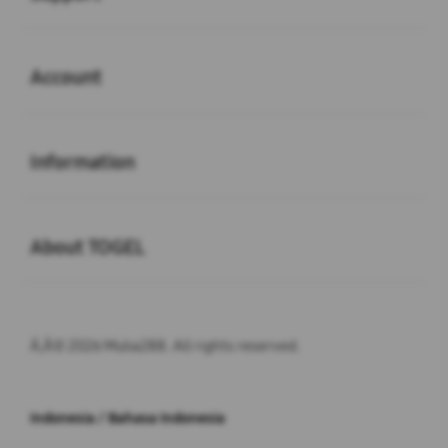
Buka
Account
Buka
Information
Buka
About TOGEL
Ã‚Â© 2026 Mulia288. All rights reserved.
Indonesia / Bahasa Indonesia