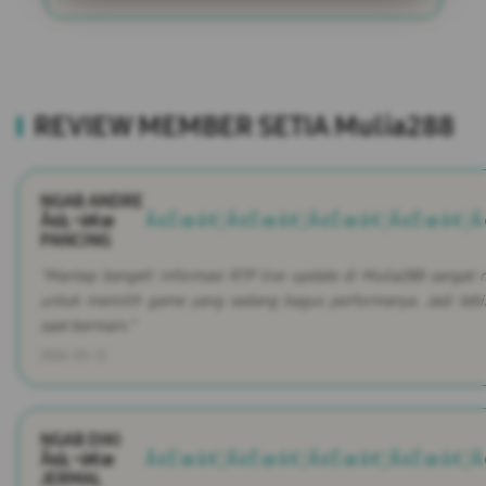
REVIEW MEMBER SETIA Mulia288
NGAB ANDRE
Ã¢â‚¬â€œ
Ã¢Ëœâ€¦Ã¢Ëœâ€¦Ã¢Ëœâ€¦Ã¢Ëœâ€¦Ã
PANCING
"Mantap banget! Informasi RTP live update di Mulia288 sangat
untuk memilih game yang sedang bagus performanya. Jadi leb
saat bermain."
2026-03-12
NGAB DIKI
Ã¢â‚¬â€œ
Ã¢Ëœâ€¦Ã¢Ëœâ€¦Ã¢Ëœâ€¦Ã¢Ëœâ€¦Ã
JERMAL