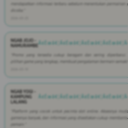
mendapatkan informasi terbaru sebelum menentukan permainan y
dicoba."
2026-03-25
NGAB JOJO -
Ã¢Ëœâ€¦Ã¢Ëœâ€¦Ã¢Ëœâ€¦Ã¢Ëœâ€¦Ã
NAMURAMBE
"Promo yang tersedia cukup beragam dan sering diperbarui.
pilihan game yang lengkap, membuat pengalaman bermain semakin
2026-03-19
NGAB YOGI -
KAMPUNG
Ã¢Ëœâ€¦Ã¢Ëœâ€¦Ã¢Ëœâ€¦Ã¢Ëœâ€¦Ã
LALANG
"Platform yang cocok untuk pecinta slot online. Aksesnya muda
gamenya banyak, dan informasi yang disediakan cukup membantu
pemain."