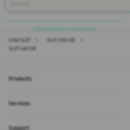
2026-03-23
Ã‚Â© 2026 Mulia288. All rights reserved.
LINK SLOT
>
SLOT ONLINE
>
SLOT GACOR
Buka
Footer Navigation
Products
Buka
Services
Buka
Support