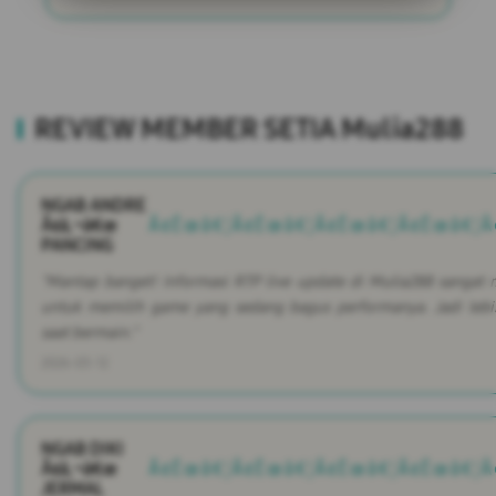
REVIEW MEMBER SETIA Mulia288
NGAB ANDRE
Ã¢â‚¬â€œ
Ã¢Ëœâ€¦Ã¢Ëœâ€¦Ã¢Ëœâ€¦Ã¢Ëœâ€¦Ã
PANCING
"Mantap banget! Informasi RTP live update di Mulia288 sangat
untuk memilih game yang sedang bagus performanya. Jadi leb
saat bermain."
2026-03-12
NGAB DIKI
Ã¢â‚¬â€œ
Ã¢Ëœâ€¦Ã¢Ëœâ€¦Ã¢Ëœâ€¦Ã¢Ëœâ€¦Ã
JERMAL