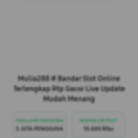
Layer Popup Close
Close
?
Mulia288 # Bandar Slot Online
Terlengkap Rtp Gacor Live Update
Mudah Menang
PENILAIAN PENGGUNA
MINIMAL DEPOSIT
5 JUTA PENGGUNA
10.000 Ribu