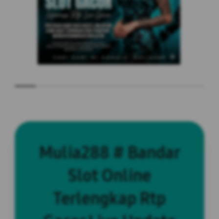
Mulia288 # Bandar
Slot Online
Terlengkap Rtp