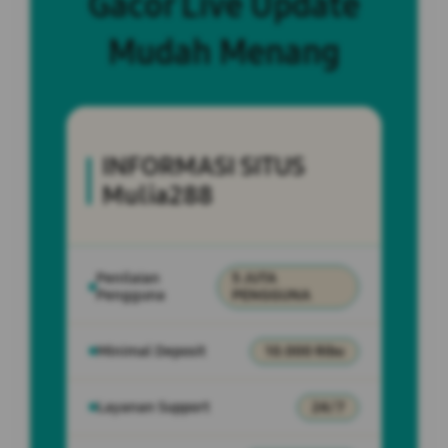
Gacor Live Update
Mudah Menang
INFORMASI SITUS
Mulia288
Penilaian
5 JUTA
Pengguna
PENGGUNA
Minimal Deposit
10.000 Ribu
Layanan Support
24/7