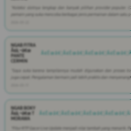
"Koleksi slotnya lengkap dan banyak pilihan provider populer. 
pemain yang suka mencoba berbagai jenis permainan dalam satu pl
2026-03-22
NGAB FITRA
Ã¢â‚¬â€œ
Ã¢Ëœâ€¦Ã¢Ëœâ€¦Ã¢Ëœâ€¦Ã¢Ëœâ€¦
PANTE
CERMIN
"Saya suka karena tampilannya mudah digunakan dan proses tra
juga cepat. Pengalaman bermain jadi lebih praktis dan menyenangk
2026-03-17
NGAB BOKY
Ã¢â‚¬â€œ T
Ã¢Ëœâ€¦Ã¢Ëœâ€¦Ã¢Ëœâ€¦Ã¢Ëœâ€¦Ã
MORAWA
"Fitur RTP Gacor Live Update menjadi nilai tambah yang menarik. P