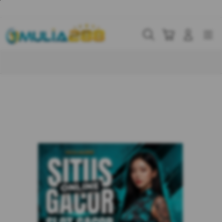
Skip
to
content
Cari
Troli
Login
Navigation
Close menu
Buka Info Lebih Lanjut