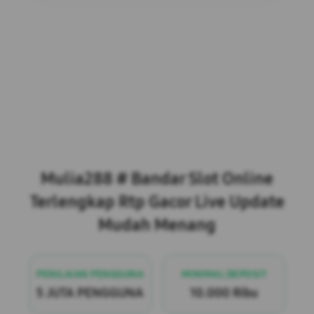
Layer Popup Close
Close
?
Mulia288 # Bandar Slot Online
Terlengkap Rtp Gacor Live Update
Mudah Menang
PENILAIAN PENGGUNA
MINIMAL DEPOSIT
5 JUTA PENGGUNA
10.000 Ribu