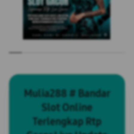
Mulia288 # Bandar
Slot Online
Terlengkap Rtp