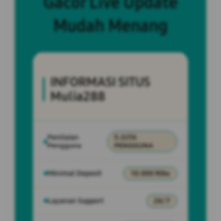
Gacor Live Update
Mudah Menang
INFORMASI SITUS
Mulia288
Penilaian
5 JUTA
Pengguna
PENGGUNA
Minimal Deposit
10.000 Ribu
Layanan Support
24/7