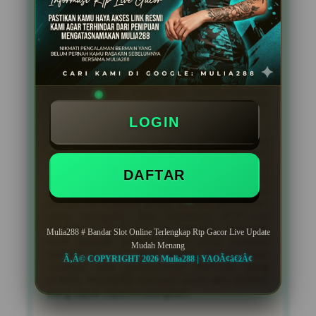
persentase Return to Player dari berbagai
permainan slot. Informasi ini membantu
pemain dalam memilih game yang sedang
memiliki performa baik sehingga dapat
meningkatkan peluang mendapatkan hasil
yang lebih optimal. Dengan data yang
diperbarui secara berkala, pemain dapat
bermain lebih cerdas dan memanfaatkan
kesempatan terbaik saat menjelajahi
berbagai permainan yang tersedia.
LOGIN
Selain menyediakan koleksi game yang
lengkap, Mulia288 juga didukung oleh
layanan profesional, proses transaksi yang
DAFTAR
cepat, serta berbagai promo menarik yang
dapat dinikmati setiap hari. Kombinasi
antara kemudahan akses, pilihan permainan
yang beragam, dan informasi RTP live
membuat platform ini semakin diminati
Mulia288 # Bandar Slot Online Terlengkap Rtp Gacor Live Update
oleh banyak pemain. Bagi yang mencari
Mudah Menang
tempat bermain
slot online
dengan fitur
Ã‚Â© COPYRIGHT 2026 Mulia288 | YAOÃ¢â€žÂ¢
lengkap dan pengalaman bermain yang
praktis, Mulia288 menjadi salah satu pilihan
yang layak dipertimbangkan.