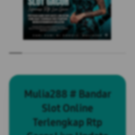
Mulia288 # Bandar
Slot Online
Terlengkap Rtp