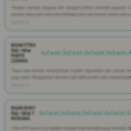
"Koleksi slotnya lengkap dan banyak pilihan provider populer. 
pemain yang suka mencoba berbagai jenis permainan dalam satu pl
2026-03-22
NGAB FITRA
Ã¢â‚¬â€œ
Ã¢Ëœâ€¦Ã¢Ëœâ€¦Ã¢Ëœâ€¦Ã¢Ëœâ€¦
PANTE
CERMIN
"Saya suka karena tampilannya mudah digunakan dan proses tra
juga cepat. Pengalaman bermain jadi lebih praktis dan menyenangk
2026-03-17
NGAB BOKY
Ã¢â‚¬â€œ T
Ã¢Ëœâ€¦Ã¢Ëœâ€¦Ã¢Ëœâ€¦Ã¢Ëœâ€¦Ã
MORAWA
"Fitur RTP Gacor Live Update menjadi nilai tambah yang menarik. P