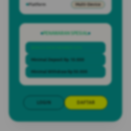
Platform
Multi-Device
PENAWARAN SPESIAL
BONUS NEW MEMBER 10%
Minimal Deposit Rp. 10.000
Minimal Withdraw Rp 50.000
LOGIN
DAFTAR