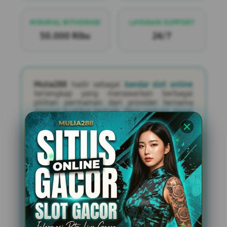
MINIMAL WITHDRAW
LAYANAN SUPPORT
50.000 Ribu
24/7
Mulia288
hadir sebagai
bandar slot online
terlengkap yang menawarkan berbagai
pilihan permainan dari provider ternama
dengan kualitas terbaik. Para pemain dapat
menikmati ratusan hingga ribuan game slot
dengan tampilan modern, fitur menarik,
serta peluang kemenangan yang kompetitif.
Dengan sistem yang mudah diakses melalui
berbagai perangkat, Mulia288 menjadi
pilihan favorit bagi pecinta slot online yang
menginginkan pengalaman bermain yang
nyaman, aman, dan menghibur.
Salah satu keunggulan utama
Mulia288
adalah fitur RTP Gacor Live Update yang
memberikan informasi terkini mengenai