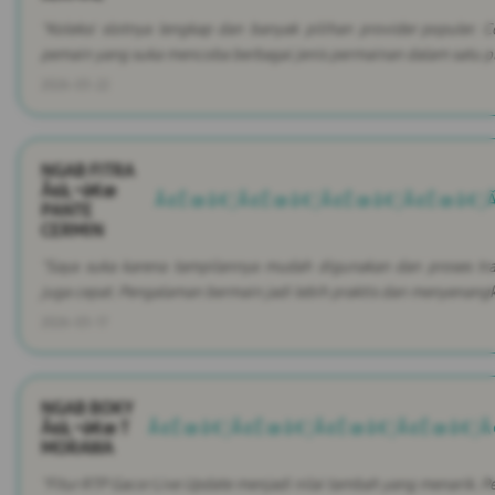
"Koleksi slotnya lengkap dan banyak pilihan provider populer. 
pemain yang suka mencoba berbagai jenis permainan dalam satu pl
2026-03-22
NGAB FITRA
Ã¢â‚¬â€œ
Ã¢Ëœâ€¦Ã¢Ëœâ€¦Ã¢Ëœâ€¦Ã¢Ëœâ€¦
PANTE
CERMIN
"Saya suka karena tampilannya mudah digunakan dan proses tra
juga cepat. Pengalaman bermain jadi lebih praktis dan menyenangk
2026-03-17
NGAB BOKY
Ã¢â‚¬â€œ T
Ã¢Ëœâ€¦Ã¢Ëœâ€¦Ã¢Ëœâ€¦Ã¢Ëœâ€¦Ã
MORAWA
"Fitur RTP Gacor Live Update menjadi nilai tambah yang menarik. P