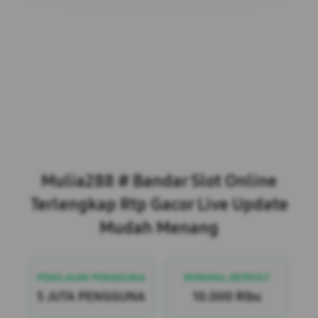
Layer Popup Close
Close
?
Mulia288 # Bandar Slot Online
Terlengkap Rtp Gacor Live Update
Mudah Menang
PENILAIAN PENGGUNA
MINIMAL DEPOSIT
5 JUTA PENGGUNA
10.000 Ribu