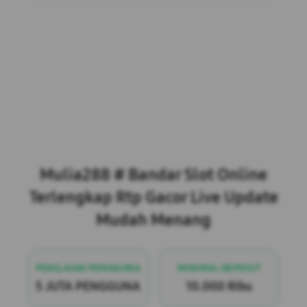
Layer Popup Close
Close
?
Mulia288 # Bandar Slot Online
Terlengkap Rtp Gacor Live Update
Mudah Menang
PENILAIAN PENGGUNA
MINIMAL DEPOSIT
5 JUTA PENGGUNA
10.000 Ribu