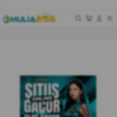
Skip
to
content
Cari
Troli
Login
Navigation
Close menu
Buka Info Lebih Lanjut