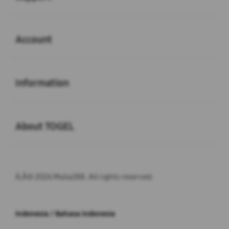
Buka
Account
Buka
Information
Buka
About TOGEL
Ã‚Â© 2026 Mulia288. All rights reserved.
Indonesia / Bahasa Indonesia