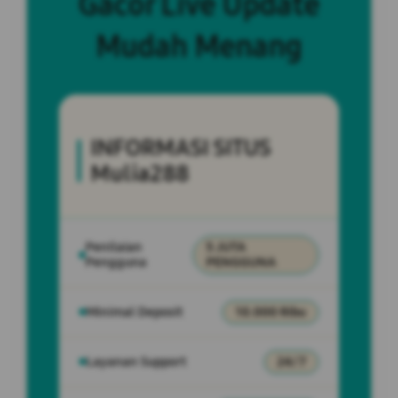
Gacor Live Update
Mudah Menang
INFORMASI SITUS
Mulia288
Penilaian
5 JUTA
Pengguna
PENGGUNA
Minimal Deposit
10.000 Ribu
Layanan Support
24/7