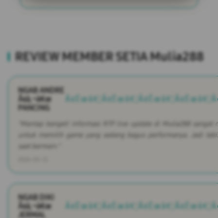
REVIEW MEMBER SETIA Mulia288
NGAB ANDRE
Ã¢â‚¬â€œ
Ã¢Ëœâ€¦Ã¢Ëœâ€¦Ã¢Ëœâ€¦Ã¢Ëœâ€¦Ã
PANCING
"Mantap banget! Informasi RTP live update di Mulia288 sangat
untuk memilih game yang sedang bagus performanya. Jadi leb
saat bermain."
2026-03-12
NGAB DIKI
Ã¢â‚¬â€œ
Ã¢Ëœâ€¦Ã¢Ëœâ€¦Ã¢Ëœâ€¦Ã¢Ëœâ€¦Ã
JERMAL