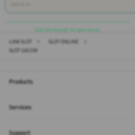
2026-03-23
Ã‚Â© 2026 Mulia288. All rights reserved.
LINK SLOT
>
SLOT ONLINE
>
SLOT GACOR
Buka
Footer Navigation
Products
Buka
Services
Buka
Support