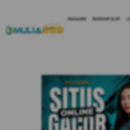
Skip
to
content
Mulia288
BANDAR SLOT
L
Buka Info Lebih Lanjut