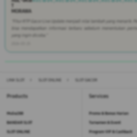
Ã¢â‚¬â€œ
Ã¢Ëœâ€¦Ã¢Ëœâ€¦Ã¢Ëœâ€¦Ã¢Ëœâ€¦Ã¢Ë
T
MORAWA
"Fitur RTP Gacor Live Update menjadi nilai tambah yang menarik. 
bisa mendapatkan informasi terbaru sebelum menentukan perm
yang ingin dicoba."
2026-03-25
LINK SLOT
>
SLOT ONLINE
>
SLOT GACOR
Footer Navigation
Products
Services
Mulia288
Promo & Bonus Harian
BANDAR SLOT
Turnamen & Event
SLOT ONLINE
Program VIP & Cashback