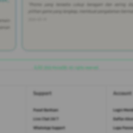
œâ€¦
"Promo yang tersedia cukup beragam dan sering dip
pilihan game yang lengkap, membuat pengalaman bermai
2026-03-19
Pemain
ainan
Ã‚Â© 2026 Mulia288. All rights reserved.
Support
Account
Pusat Bantuan
Login Mem
Live Chat 24/7
Daftar Aku
WhatsApp Support
Lupa Passw