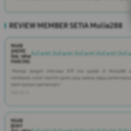
REVIEW MEMBER SETIA Mulia288
NGAB
ANDRE
Ã¢Ëœâ€¦Ã¢Ëœâ€¦Ã¢Ëœâ€¦Ã¢Ëœâ€¦Ã¢Ë
Ã¢â‚¬â€œ
PANCING
"Mantap banget! Informasi RTP live update di Mulia288 s
membantu untuk memilih game yang sedang bagus performanya.
lebih nyaman saat bermain."
2026-03-12
NGAB
BOKY