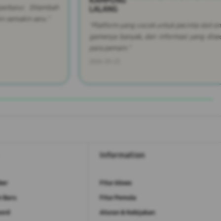
KAMPUNG
erbarui. Ditambah
LALANG
n semakin seru."
"Platform yang cocok untuk pecinta slot on
gamenya banyak, dan informasi yang dis
para pemain."
2026-03-23
Information
ber
Fitur Akses
n Baru
Fitur Pemula
ord
Aturan & Kebijakan