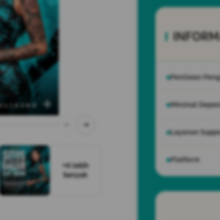
INFORMA
Penilaian Pen
Minimal Depos
Sebelumnya
Berikutnya
Layanan Suppo
Platform
+4 lebih
banyak