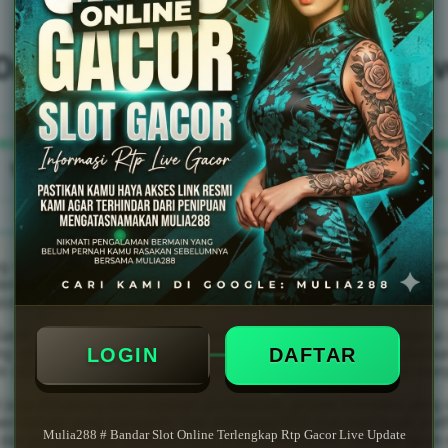
 Online Terlengkap Rtp Gacor L
MINIMAL DEPOSIT
MINIMAL WITHDR
10.000 Ribu
50.000 Ribu
g menawarkan berbagai pilihan permainan dari provider ternam
rn, fitur menarik, serta peluang kemenangan yang kompetit
ta slot online yang menginginkan pengalaman bermain yang nyam
Gacor Live Update yang memberikan informasi terkini mengenai p
LOGIN
DAFTAR
g sedang memiliki performa baik sehingga dapat meningkatkan
in lebih cerdas dan memanfaatkan kesempatan terbaik saat menj
juga didukung oleh layanan profesional, proses transaksi yang 
 permainan yang beragam, dan informasi RTP live membuat plat
Mulia288 # Bandar Slot Online Terlengkap Rtp Gacor Live Update
 dan pengalaman bermain yang praktis, Mulia288 menjadi salah s