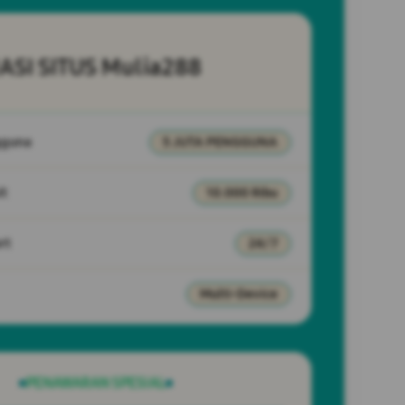
SI SITUS Mulia288
gguna
5 JUTA PENGGUNA
it
10.000 Ribu
rt
24/7
Multi-Device
PENAWARAN SPESIAL