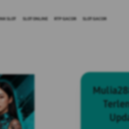
INK SLOT
SLOT ONLINE
RTP GACOR
SLOT GACOR
Mulia28
Terle
Upd