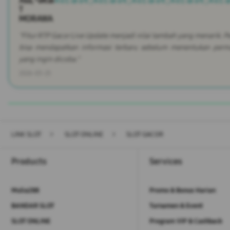
Ã¢â‚¬â€œ
Ã¢Ëœâ€¦Ã¢Ëœâ€¦Ã¢Ëœâ€¦Ã¢Ëœâ€¦Ã¢Ë
T
MORAWA
"Fitur RTP Gacor Live Update menjadi nilai tambah yang menarik. 
bisa mendapatkan informasi terbaru sebelum menentukan perm
yang ingin dicoba."
2026-03-25
LINK SLOT
>
SLOT ONLINE
>
SLOT GACOR
Footer Navigation
Products
Services
Mulia288
Promo & Bonus Harian
BANDAR SLOT
Turnamen & Event
SLOT ONLINE
Program VIP & Cashback