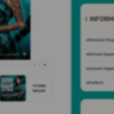
INFORMA
Penilaian Pen
Minimal Depos
Sebelumnya
Berikutnya
Layanan Suppo
Platform
+4 lebih
banyak