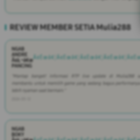
REVIEW MEMBER SETIA Mulia288
NGAB
ANDRE
Ã¢Ëœâ€¦Ã¢Ëœâ€¦Ã¢Ëœâ€¦Ã¢Ëœâ€¦Ã¢Ë
Ã¢â‚¬â€œ
PANCING
"Mantap banget! Informasi RTP live update di Mulia288 s
membantu untuk memilih game yang sedang bagus performanya.
lebih nyaman saat bermain."
2026-03-12
NGAB
BOKY