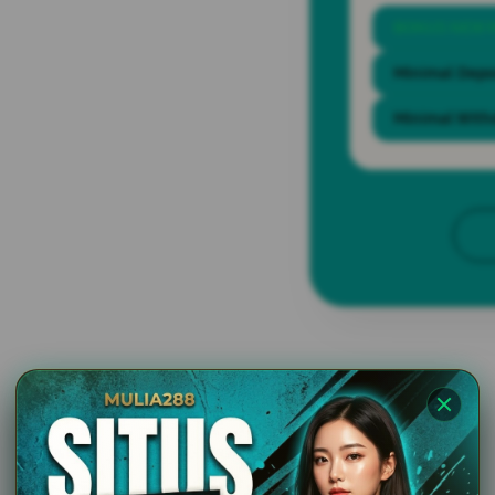
BONUS NEW 
Minimal Depos
Minimal With