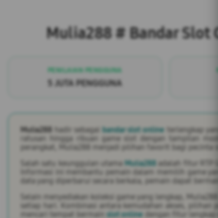
Mulia288 # Bandar Slot
PENILAIAN PENGGUNA
5 JUTA PENGGUNA
Mulia288
hadir sebagai
bandar slot online
terlengkap yan
ratusan hingga ribuan game slot dengan tampilan mode
perangkat, Mulia288 menjadi pilihan favorit bagi pecin
Salah satu keunggulan utama
Mulia288
adalah fitur RTP 
Informasi ini membantu pemain dalam memilih game yan
data yang diperbarui secara berkala, pemain dapat berma
Selain menyediakan koleksi game yang lengkap, Mulia288 
setiap hari. Kombinasi antara kemudahan akses, pilihan
mencari tempat bermain
slot online
dengan fitur lengkap