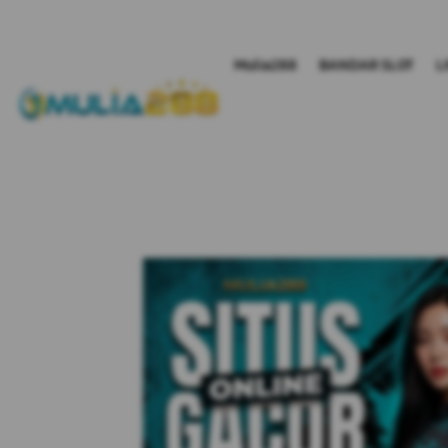
Skip
to
content
Mulia288
BANDAR SLOT
L
Buka Info Lebih Lanjut