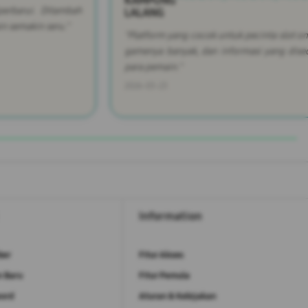
KAMPUNG
erbarui. Ditambah
LALANG
n semakin seru."
"Platform yang cocok untuk pecinta slot on
gamenya banyak, dan informasi yang dis
para pemain."
2026-03-23
Information
ber
Fitur Akses
n Baru
Fitur Pemula
ord
Aturan & Kebijakan