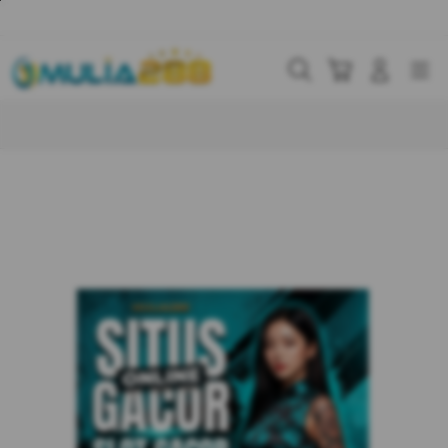
Skip
to
content
Cari
Troli
Login
Navigation
Close menu
Buka Info Lebih Lanjut