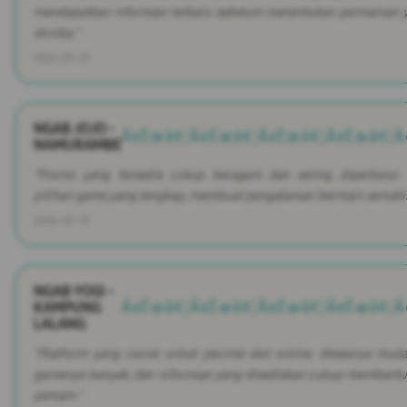
mendapatkan informasi terbaru sebelum menentukan permainan y
dicoba."
2026-03-25
NGAB JOJO -
Ã¢Ëœâ€¦Ã¢Ëœâ€¦Ã¢Ëœâ€¦Ã¢Ëœâ€¦Ã
NAMURAMBE
"Promo yang tersedia cukup beragam dan sering diperbarui.
pilihan game yang lengkap, membuat pengalaman bermain semakin
2026-03-19
NGAB YOGI -
KAMPUNG
Ã¢Ëœâ€¦Ã¢Ëœâ€¦Ã¢Ëœâ€¦Ã¢Ëœâ€¦Ã
LALANG
"Platform yang cocok untuk pecinta slot online. Aksesnya muda
gamenya banyak, dan informasi yang disediakan cukup membantu
pemain."