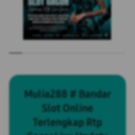
Mulia288 # Bandar
Slot Online
Terlengkap Rtp