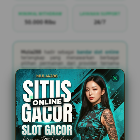
MINIMAL WITHDRAW
LAYANAN SUPPORT
50.000 Ribu
24/7
Mulia288
hadir sebagai
bandar slot online
terlengkap yang menawarkan berbagai
pilihan permainan dari provider ternama
dengan kualitas terbaik. Para pemain dapat
menikmati ratusan hingga ribuan game slot
dengan tampilan modern, fitur menarik,
serta peluang kemenangan yang kompetitif.
Dengan sistem yang mudah diakses melalui
berbagai perangkat, Mulia288 menjadi
pilihan favorit bagi pecinta slot online yang
menginginkan pengalaman bermain yang
nyaman, aman, dan menghibur.
Salah satu keunggulan utama
Mulia288
adalah fitur RTP Gacor Live Update yang
memberikan informasi terkini mengenai