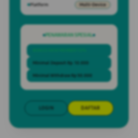
Platform
Multi-Device
PENAWARAN SPESIAL
BONUS NEW MEMBER 10%
Minimal Deposit Rp. 10.000
Minimal Withdraw Rp 50.000
LOGIN
DAFTAR