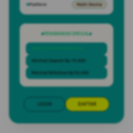
Platform
Multi-Device
PENAWARAN SPESIAL
BONUS NEW MEMBER 10%
Minimal Deposit Rp. 10.000
Minimal Withdraw Rp 50.000
LOGIN
DAFTAR