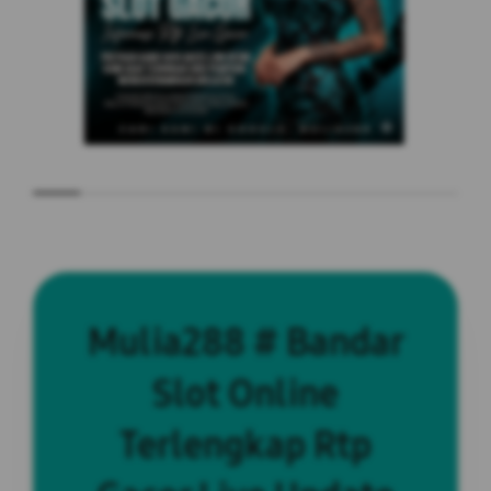
Mulia288 # Bandar
Slot Online
Terlengkap Rtp