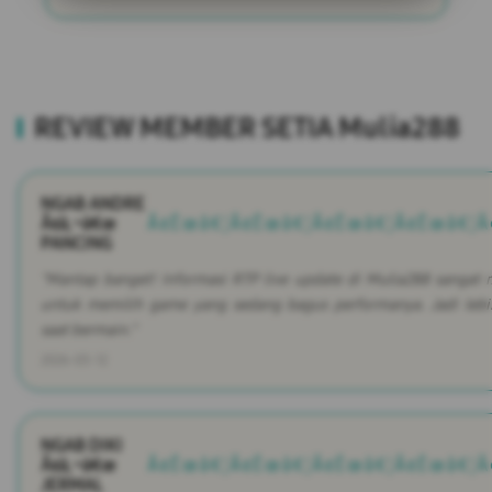
REVIEW MEMBER SETIA Mulia288
NGAB ANDRE
Ã¢â‚¬â€œ
Ã¢Ëœâ€¦Ã¢Ëœâ€¦Ã¢Ëœâ€¦Ã¢Ëœâ€¦Ã
PANCING
"Mantap banget! Informasi RTP live update di Mulia288 sangat
untuk memilih game yang sedang bagus performanya. Jadi leb
saat bermain."
2026-03-12
NGAB DIKI
Ã¢â‚¬â€œ
Ã¢Ëœâ€¦Ã¢Ëœâ€¦Ã¢Ëœâ€¦Ã¢Ëœâ€¦Ã
JERMAL