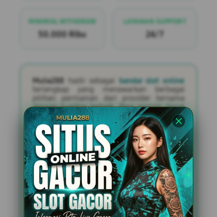
MINIMAL WITHDRAW
LAYANAN SUPPORT
50.000 Ribu
24/7
Mulia288
hadir sebagai
bandar slot online
terlengkap yang menawarkan berbagai
pilihan permainan dari provider ternama
dengan kualitas terbaik. Para pemain dapat
menikmati ratusan hingga ribuan game slot
dengan tampilan modern, fitur menarik,
serta peluang kemenangan yang kompetitif.
Dengan sistem yang mudah diakses melalui
berbagai perangkat, Mulia288 menjadi
pilihan favorit bagi pecinta slot online yang
menginginkan pengalaman bermain yang
nyaman, aman, dan menghibur.
Salah satu keunggulan utama
Mulia288
adalah fitur RTP Gacor Live Update yang
memberikan informasi terkini mengenai