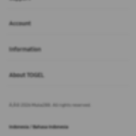
Buka
Account
Buka
Information
Buka
About TOGEL
Ã‚Â© 2026 Mulia288. All rights reserved.
Indonesia / Bahasa Indonesia