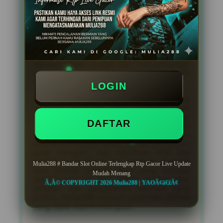
persentase Return to Player dari berbagai
permainan slot. Informasi ini membantu
pemain dalam memilih game yang sedang
memiliki performa baik sehingga dapat
meningkatkan peluang mendapatkan hasil
yang lebih optimal. Dengan data yang
diperbarui secara berkala, pemain dapat
bermain lebih cerdas dan memanfaatkan
kesempatan terbaik saat menjelajahi
berbagai permainan yang tersedia.
LOGIN
Selain menyediakan koleksi game yang
lengkap, Mulia288 juga didukung oleh
layanan profesional, proses transaksi yang
DAFTAR
cepat, serta berbagai promo menarik yang
dapat dinikmati setiap hari. Kombinasi
antara kemudahan akses, pilihan permainan
yang beragam, dan informasi RTP live
membuat platform ini semakin diminati
Mulia288 # Bandar Slot Online Terlengkap Rtp Gacor Live Update
oleh banyak pemain. Bagi yang mencari
Mudah Menang
tempat bermain
slot online
dengan fitur
Ã‚Â© COPYRIGHT 2026 Mulia288 | YAOÃ¢â€žÂ¢
lengkap dan pengalaman bermain yang
praktis, Mulia288 menjadi salah satu pilihan
yang layak dipertimbangkan.