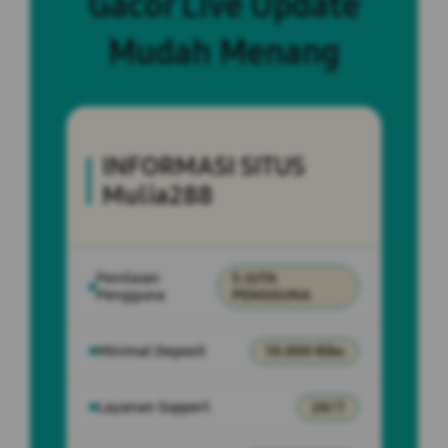
Gacor Live Update
Mudah Menang
INFORMASI SITUS
Mulia288
Penilaian
5 JUTA
Pengguna
PENGGUNA
Minimal Deposit
10.000 Ribu
Layanan Support
24/7