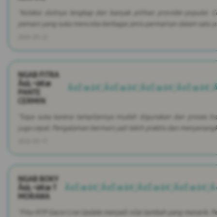
"Koleksi slotnya lengkap dan banyak pilihan provider populer. 
pemain yang suka mencoba berbagai jenis permainan dalam satu pl
2026-03-22
NGAB FITRA
Ã¢â‚¬â€œ
Ã¢Ëœâ€¦Ã¢Ëœâ€¦Ã¢Ëœâ€¦Ã¢Ëœâ€¦
PANTE
CERMIN
"Saya suka karena tampilannya mudah digunakan dan proses tra
juga cepat. Pengalaman bermain jadi lebih praktis dan menyenangk
2026-03-17
NGAB BOKY
Ã¢â‚¬â€œ T
Ã¢Ëœâ€¦Ã¢Ëœâ€¦Ã¢Ëœâ€¦Ã¢Ëœâ€¦Ã
MORAWA
"Fitur RTP Gacor Live Update menjadi nilai tambah yang menarik. P