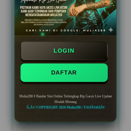
persentase Return to Player dari berbagai
permainan slot. Informasi ini membantu
pemain dalam memilih game yang sedang
memiliki performa baik sehingga dapat
meningkatkan peluang mendapatkan hasil
yang lebih optimal. Dengan data yang
diperbarui secara berkala, pemain dapat
bermain lebih cerdas dan memanfaatkan
kesempatan terbaik saat menjelajahi
berbagai permainan yang tersedia.
LOGIN
Selain menyediakan koleksi game yang
lengkap, Mulia288 juga didukung oleh
layanan profesional, proses transaksi yang
DAFTAR
cepat, serta berbagai promo menarik yang
dapat dinikmati setiap hari. Kombinasi
antara kemudahan akses, pilihan permainan
yang beragam, dan informasi RTP live
membuat platform ini semakin diminati
Mulia288 # Bandar Slot Online Terlengkap Rtp Gacor Live Update
oleh banyak pemain. Bagi yang mencari
Mudah Menang
tempat bermain
slot online
dengan fitur
Ã‚Â© COPYRIGHT 2026 Mulia288 | YAOÃ¢â€žÂ¢
lengkap dan pengalaman bermain yang
praktis, Mulia288 menjadi salah satu pilihan
yang layak dipertimbangkan.