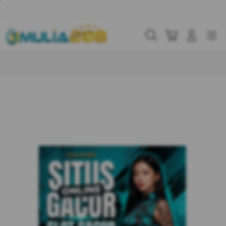
Skip
to
content
Cari
Troli
Login
Navigation
Close menu
Buka Info Lebih Lanjut