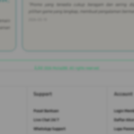
œâ€¦
"Promo yang tersedia cukup beragam dan sering dip
pilihan game yang lengkap, membuat pengalaman bermai
2026-03-19
Pemain
ainan
Ã‚Â© 2026 Mulia288. All rights reserved.
Support
Account
Pusat Bantuan
Login Mem
Live Chat 24/7
Daftar Aku
WhatsApp Support
Lupa Passw