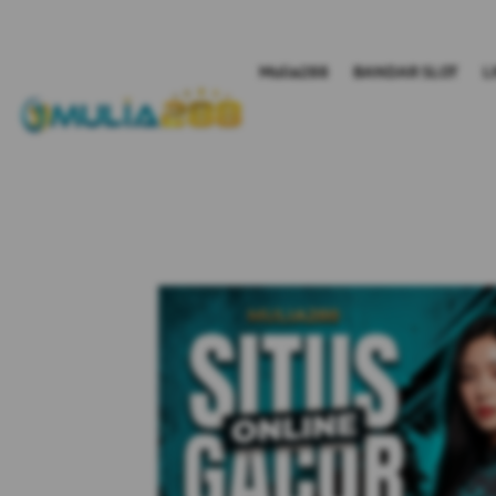
Skip
to
content
Mulia288
BANDAR SLOT
L
Buka Info Lebih Lanjut