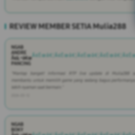
REVIEW MEMBER SETIA Mulia288
NGAB
ANDRE
Ã¢Ëœâ€¦Ã¢Ëœâ€¦Ã¢Ëœâ€¦Ã¢Ëœâ€¦Ã¢Ë
Ã¢â‚¬â€œ
PANCING
"Mantap banget! Informasi RTP live update di Mulia288 s
membantu untuk memilih game yang sedang bagus performanya.
lebih nyaman saat bermain."
2026-03-12
NGAB
BOKY