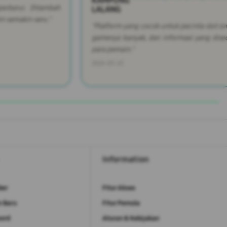
KAMPUNG
erbarui. Ditambah
LALANG
n semakin seru."
"Platform yang cocok untuk pecinta slot on
gamenya banyak, dan informasi yang dis
para pemain."
2026-03-23
Information
ber
Fitur Akses
n Baru
Fitur Pemula
ord
Aturan & Kebijakan