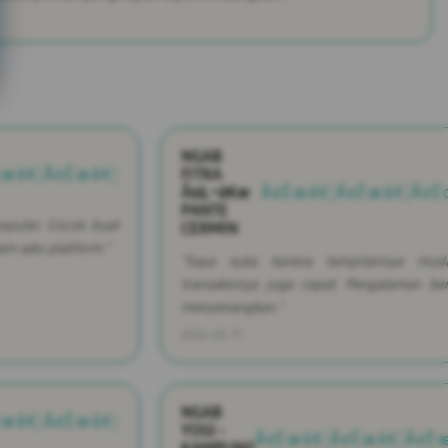
NGAB
Ëœâ€¦Ã¢Ëœâ€¦
FITRA
Ã¢â‚¬â€œ
Ã¢Ëœâ€¦Ã¢Ëœâ€¦Ã¢Ë
PANTE
populer. Cocok buat
CERMIN
m satu platform."
"Saya suka karena tampilannya mud
transaksinya juga cepat. Pengalaman ber
menyenangkan."
2026-03-17
NGAB
Ëœâ€¦Ã¢Ëœâ€¦
YOGI -
Ã¢Ëœâ€¦Ã¢Ëœâ€¦Ã¢Ëœ