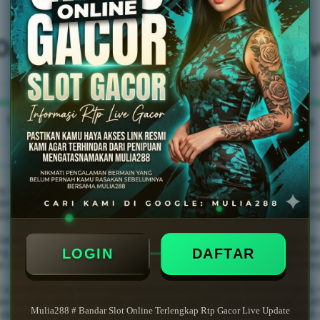
 Online Terlengkap Rtp Gacor L
MINIMAL DEPOSIT
MINIMAL WITHDR
10.000 Ribu
50.000 Ribu
g menawarkan berbagai pilihan permainan dari provider ternam
rn, fitur menarik, serta peluang kemenangan yang kompetit
ta slot online yang menginginkan pengalaman bermain yang nyam
Gacor Live Update yang memberikan informasi terkini mengenai p
LOGIN
DAFTAR
g sedang memiliki performa baik sehingga dapat meningkatkan
in lebih cerdas dan memanfaatkan kesempatan terbaik saat menj
juga didukung oleh layanan profesional, proses transaksi yang 
 permainan yang beragam, dan informasi RTP live membuat plat
Mulia288 # Bandar Slot Online Terlengkap Rtp Gacor Live Update
 dan pengalaman bermain yang praktis, Mulia288 menjadi salah s