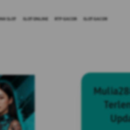
INK SLOT
SLOT ONLINE
RTP GACOR
SLOT GACOR
Mulia28
Terle
Upd