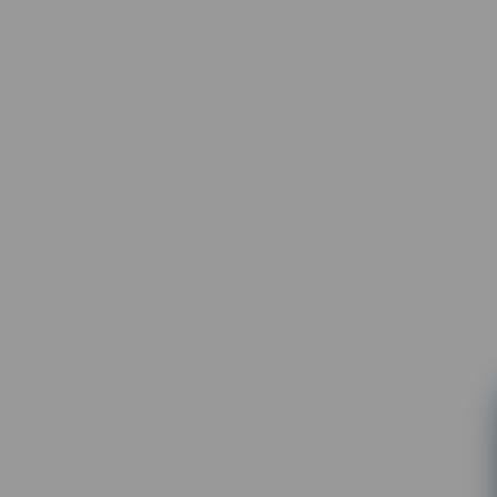
Layer Popup Close
Close
?