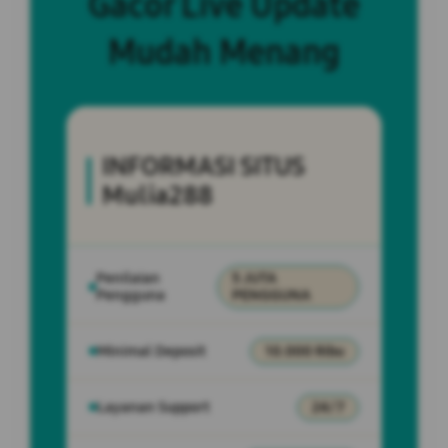
Gacor Live Update
Mudah Menang
INFORMASI SITUS
Mulia288
Penilaian
5 JUTA
Pengguna
PENGGUNA
Minimal Deposit
10.000 Ribu
Layanan Support
24/7