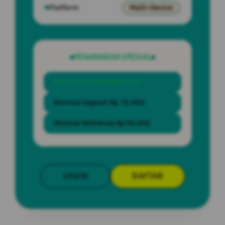
Platform
Multi-Device
PENAWARAN SPESIAL
BONUS NEW MEMBER 10%
Minimal Deposit Rp. 10.000
Minimal Withdraw Rp 50.000
LOGIN
DAFTAR