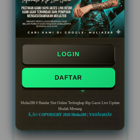
persentase Return to Player dari berbagai
permainan slot. Informasi ini membantu
pemain dalam memilih game yang sedang
memiliki performa baik sehingga dapat
meningkatkan peluang mendapatkan hasil
yang lebih optimal. Dengan data yang
diperbarui secara berkala, pemain dapat
bermain lebih cerdas dan memanfaatkan
kesempatan terbaik saat menjelajahi
berbagai permainan yang tersedia.
LOGIN
Selain menyediakan koleksi game yang
lengkap, Mulia288 juga didukung oleh
layanan profesional, proses transaksi yang
DAFTAR
cepat, serta berbagai promo menarik yang
dapat dinikmati setiap hari. Kombinasi
antara kemudahan akses, pilihan permainan
yang beragam, dan informasi RTP live
membuat platform ini semakin diminati
Mulia288 # Bandar Slot Online Terlengkap Rtp Gacor Live Update
oleh banyak pemain. Bagi yang mencari
Mudah Menang
tempat bermain
slot online
dengan fitur
Ã‚Â© COPYRIGHT 2026 Mulia288 | YAOÃ¢â€žÂ¢
lengkap dan pengalaman bermain yang
praktis, Mulia288 menjadi salah satu pilihan
yang layak dipertimbangkan.