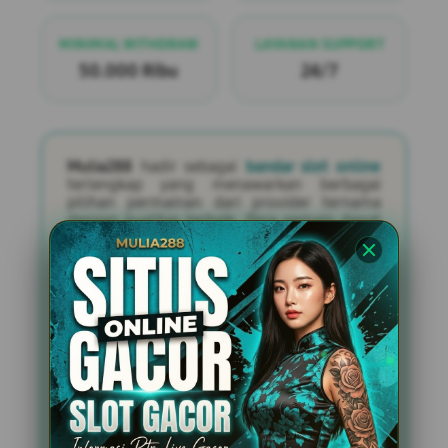
MINIMAL WITHDRAW
LAYANAN SUPPORT
50.000 Ribu
24/7
Mulia288
hadir sebagai
bandar slot online
terlengkap yang menawarkan berbagai
pilihan permainan dari provider ternama
dengan kualitas terbaik. Para pemain dapat
menikmati ratusan hingga ribuan game slot
dengan tampilan modern, fitur menarik,
serta peluang kemenangan yang kompetitif.
Dengan sistem yang mudah diakses melalui
berbagai perangkat, Mulia288 menjadi
pilihan favorit bagi pecinta slot online yang
menginginkan pengalaman bermain yang
nyaman, aman, dan menghibur.
Salah satu keunggulan utama
Mulia288
adalah fitur RTP Gacor Live Update yang
memberikan informasi terkini mengenai