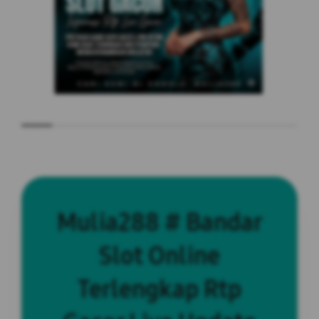
Mulia288 # Bandar
Slot Online
Terlengkap Rtp