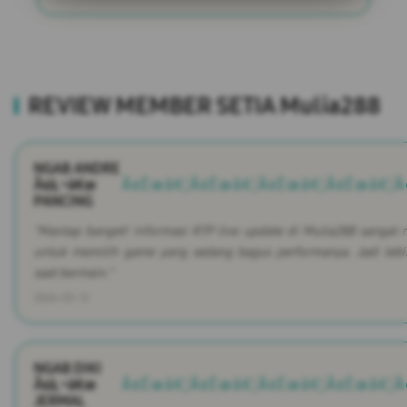
REVIEW MEMBER SETIA Mulia288
NGAB ANDRE
Ã¢â‚¬â€œ
Ã¢Ëœâ€¦Ã¢Ëœâ€¦Ã¢Ëœâ€¦Ã¢Ëœâ€¦Ã
PANCING
"Mantap banget! Informasi RTP live update di Mulia288 sangat
untuk memilih game yang sedang bagus performanya. Jadi leb
saat bermain."
2026-03-12
NGAB DIKI
Ã¢â‚¬â€œ
Ã¢Ëœâ€¦Ã¢Ëœâ€¦Ã¢Ëœâ€¦Ã¢Ëœâ€¦Ã
JERMAL