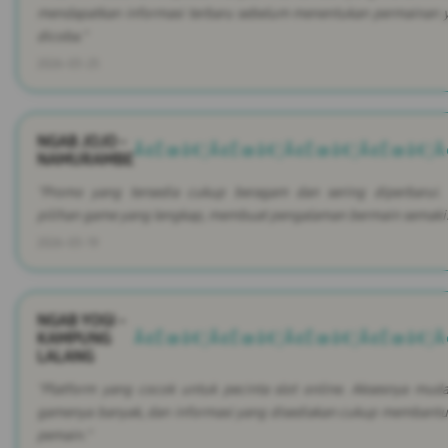
mendapatkan informasi terbaru sebelum menentukan permainan y
dicoba."
2026-03-25
NGAB JOJO -
Ã¢Ëœâ€¦Ã¢Ëœâ€¦Ã¢Ëœâ€¦Ã¢Ëœâ€¦Ã
NAMURAMBE
"Promo yang tersedia cukup beragam dan sering diperbarui.
pilihan game yang lengkap, membuat pengalaman bermain semakin
2026-03-19
NGAB YOGI -
KAMPUNG
Ã¢Ëœâ€¦Ã¢Ëœâ€¦Ã¢Ëœâ€¦Ã¢Ëœâ€¦Ã
LALANG
"Platform yang cocok untuk pecinta slot online. Aksesnya muda
gamenya banyak, dan informasi yang disediakan cukup membantu
pemain."