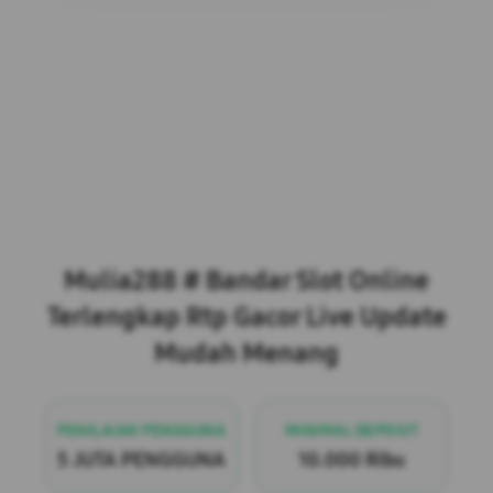
Layer Popup Close
Close
?
Mulia288 # Bandar Slot Online
Terlengkap Rtp Gacor Live Update
Mudah Menang
PENILAIAN PENGGUNA
MINIMAL DEPOSIT
5 JUTA PENGGUNA
10.000 Ribu