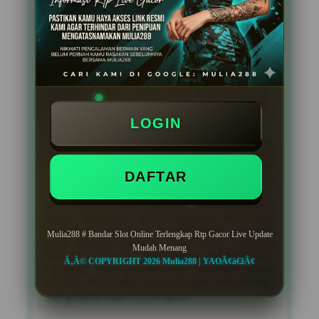
persentase Return to Player dari berbagai
permainan slot. Informasi ini membantu
pemain dalam memilih game yang sedang
memiliki performa baik sehingga dapat
meningkatkan peluang mendapatkan hasil
yang lebih optimal. Dengan data yang
diperbarui secara berkala, pemain dapat
bermain lebih cerdas dan memanfaatkan
kesempatan terbaik saat menjelajahi
berbagai permainan yang tersedia.
LOGIN
Selain menyediakan koleksi game yang
lengkap, Mulia288 juga didukung oleh
layanan profesional, proses transaksi yang
DAFTAR
cepat, serta berbagai promo menarik yang
dapat dinikmati setiap hari. Kombinasi
antara kemudahan akses, pilihan permainan
yang beragam, dan informasi RTP live
membuat platform ini semakin diminati
Mulia288 # Bandar Slot Online Terlengkap Rtp Gacor Live Update
oleh banyak pemain. Bagi yang mencari
Mudah Menang
tempat bermain
slot online
dengan fitur
Ã‚Â© COPYRIGHT 2026 Mulia288 | YAOÃ¢â€žÂ¢
lengkap dan pengalaman bermain yang
praktis, Mulia288 menjadi salah satu pilihan
yang layak dipertimbangkan.