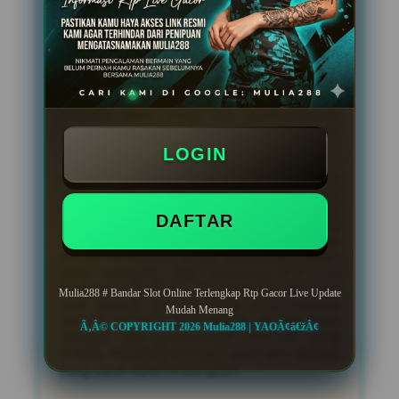
persentase Return to Player dari berbagai
permainan slot. Informasi ini membantu
pemain dalam memilih game yang sedang
memiliki performa baik sehingga dapat
meningkatkan peluang mendapatkan hasil
yang lebih optimal. Dengan data yang
diperbarui secara berkala, pemain dapat
bermain lebih cerdas dan memanfaatkan
kesempatan terbaik saat menjelajahi
berbagai permainan yang tersedia.
LOGIN
Selain menyediakan koleksi game yang
lengkap, Mulia288 juga didukung oleh
layanan profesional, proses transaksi yang
DAFTAR
cepat, serta berbagai promo menarik yang
dapat dinikmati setiap hari. Kombinasi
antara kemudahan akses, pilihan permainan
yang beragam, dan informasi RTP live
membuat platform ini semakin diminati
Mulia288 # Bandar Slot Online Terlengkap Rtp Gacor Live Update
oleh banyak pemain. Bagi yang mencari
Mudah Menang
tempat bermain
slot online
dengan fitur
Ã‚Â© COPYRIGHT 2026 Mulia288 | YAOÃ¢â€žÂ¢
lengkap dan pengalaman bermain yang
praktis, Mulia288 menjadi salah satu pilihan
yang layak dipertimbangkan.