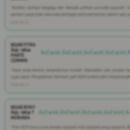
"Koleksi slotnya lengkap dan banyak pilihan provider populer. 
pemain yang suka mencoba berbagai jenis permainan dalam satu pl
2026-03-22
NGAB FITRA
Ã¢â‚¬â€œ
Ã¢Ëœâ€¦Ã¢Ëœâ€¦Ã¢Ëœâ€¦Ã¢Ëœâ€¦
PANTE
CERMIN
"Saya suka karena tampilannya mudah digunakan dan proses tra
juga cepat. Pengalaman bermain jadi lebih praktis dan menyenangk
2026-03-17
NGAB BOKY
Ã¢â‚¬â€œ T
Ã¢Ëœâ€¦Ã¢Ëœâ€¦Ã¢Ëœâ€¦Ã¢Ëœâ€¦Ã
MORAWA
"Fitur RTP Gacor Live Update menjadi nilai tambah yang menarik. P