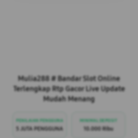
Layer Popup Close
Close
?
Mulia288 # Bandar Slot Online
Terlengkap Rtp Gacor Live Update
Mudah Menang
PENILAIAN PENGGUNA
MINIMAL DEPOSIT
5 JUTA PENGGUNA
10.000 Ribu