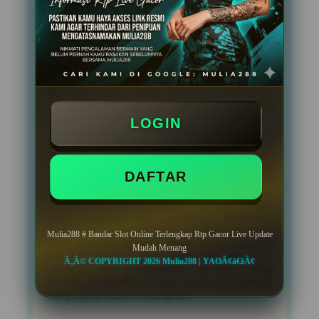
persentase Return to Player dari berbagai
permainan slot. Informasi ini membantu
pemain dalam memilih game yang sedang
memiliki performa baik sehingga dapat
meningkatkan peluang mendapatkan hasil
yang lebih optimal. Dengan data yang
diperbarui secara berkala, pemain dapat
bermain lebih cerdas dan memanfaatkan
kesempatan terbaik saat menjelajahi
berbagai permainan yang tersedia.
LOGIN
Selain menyediakan koleksi game yang
lengkap, Mulia288 juga didukung oleh
layanan profesional, proses transaksi yang
DAFTAR
cepat, serta berbagai promo menarik yang
dapat dinikmati setiap hari. Kombinasi
antara kemudahan akses, pilihan permainan
yang beragam, dan informasi RTP live
membuat platform ini semakin diminati
Mulia288 # Bandar Slot Online Terlengkap Rtp Gacor Live Update
oleh banyak pemain. Bagi yang mencari
Mudah Menang
tempat bermain
slot online
dengan fitur
Ã‚Â© COPYRIGHT 2026 Mulia288 | YAOÃ¢â€žÂ¢
lengkap dan pengalaman bermain yang
praktis, Mulia288 menjadi salah satu pilihan
yang layak dipertimbangkan.