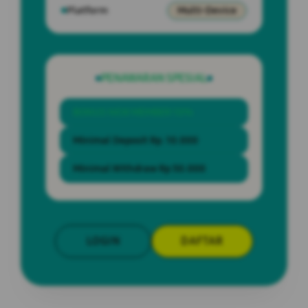
Platform
Multi-Device
PENAWARAN SPESIAL
BONUS NEW MEMBER 10%
Minimal Deposit Rp. 10.000
Minimal Withdraw Rp 50.000
LOGIN
DAFTAR