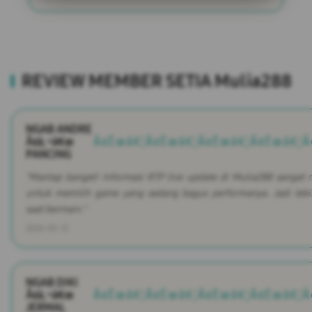
REVIEW MEMBER SETIA Mulia288
NGAB ANDRE
Ã¢â‚¬â€œ
Ã¢Ëœâ€¦Ã¢Ëœâ€¦Ã¢Ëœâ€¦Ã¢Ëœâ€¦Ã
PANCING
"Mantap banget! Informasi RTP live update di Mulia288 sangat
untuk memilih game yang sedang bagus performanya. Jadi leb
saat bermain."
2026-03-12
NGAB DIKI
Ã¢â‚¬â€œ
Ã¢Ëœâ€¦Ã¢Ëœâ€¦Ã¢Ëœâ€¦Ã¢Ëœâ€¦Ã
JERMAL