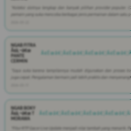
"Koleksi slotnya lengkap dan banyak pilihan provider populer. 
pemain yang suka mencoba berbagai jenis permainan dalam satu pl
2026-03-22
NGAB FITRA
Ã¢â‚¬â€œ
Ã¢Ëœâ€¦Ã¢Ëœâ€¦Ã¢Ëœâ€¦Ã¢Ëœâ€¦
PANTE
CERMIN
"Saya suka karena tampilannya mudah digunakan dan proses tra
juga cepat. Pengalaman bermain jadi lebih praktis dan menyenangk
2026-03-17
NGAB BOKY
Ã¢â‚¬â€œ T
Ã¢Ëœâ€¦Ã¢Ëœâ€¦Ã¢Ëœâ€¦Ã¢Ëœâ€¦Ã
MORAWA
"Fitur RTP Gacor Live Update menjadi nilai tambah yang menarik. P