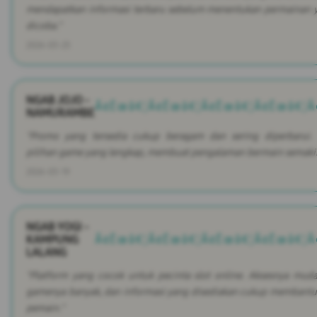
mendapatkan informasi terbaru sebelum menentukan permainan y
dicoba."
2026-03-25
NGAB JOJO -
Ã¢Ëœâ€¦Ã¢Ëœâ€¦Ã¢Ëœâ€¦Ã¢Ëœâ€¦Ã
NAMURAMBE
"Promo yang tersedia cukup beragam dan sering diperbarui.
pilihan game yang lengkap, membuat pengalaman bermain semakin
2026-03-19
NGAB YOGI -
KAMPUNG
Ã¢Ëœâ€¦Ã¢Ëœâ€¦Ã¢Ëœâ€¦Ã¢Ëœâ€¦Ã
LALANG
"Platform yang cocok untuk pecinta slot online. Aksesnya muda
gamenya banyak, dan informasi yang disediakan cukup membantu
pemain."