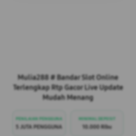
Layer Popup Close
Close
?
Mulia288 # Bandar Slot Online
Terlengkap Rtp Gacor Live Update
Mudah Menang
PENILAIAN PENGGUNA
MINIMAL DEPOSIT
5 JUTA PENGGUNA
10.000 Ribu