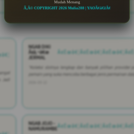
Mudah Menang
Ã‚Â© COPYRIGHT 2026 Mulia288 | YAOÃ¢â€žÂ¢
NGAB DIKI
Ã¢â‚¬â€œ
Ã¢Ëœâ€¦Ã¢Ëœâ€¦Ã¢Ëœâ€¦Ã¢
œâ€¦
JERMAL
"Koleksi slotnya lengkap dan banyak pilihan provider 
angat
pemain yang suka mencoba berbagai jenis permainan dala
 Jadi
2026-03-22
NGAB JOJO -
Ã¢Ëœâ€¦Ã¢Ëœâ€¦Ã¢Ëœâ€¦Ã¢
NAMURAMBE