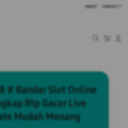
ABOUT
CONTACT
Cari
Troli
Login/Sign-Up
Cari
8 # Bandar Slot Online
ngkap Rtp Gacor Live
ate Mudah Menang