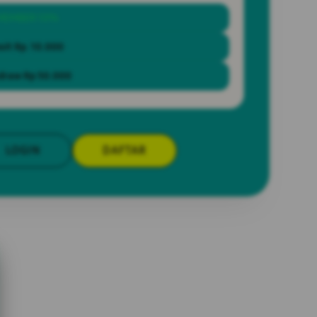
MEMBER 10%
it Rp. 10.000
draw Rp 50.000
LOGIN
DAFTAR