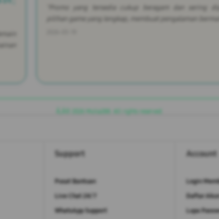
œâ€¦
"Promo yang tersedia cukup beragam dan sering dip
pilihan game yang lengkap, membuat pengalaman bermai
2026-03-19
Pemain
ainan
Ã‚Â© 2026 Mulia288. All rights reserved.
Support
Account
Pusat Bantuan
Login Mem
Live Chat 24/7
Daftar Aku
WhatsApp Support
Lupa Passw