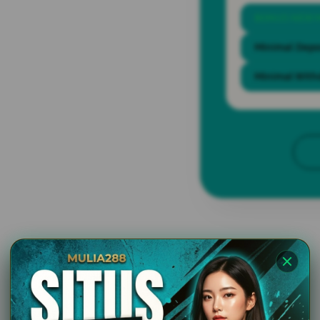
BONUS NEW 
Minimal Depos
Minimal With