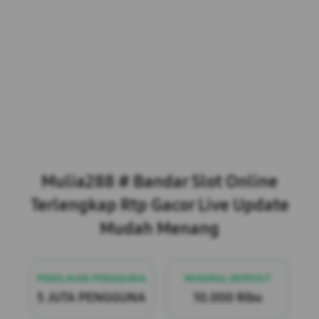
Layer Popup Close
Close
?
Mulia288 # Bandar Slot Online
Terlengkap Rtp Gacor Live Update
Mudah Menang
PENILAIAN PENGGUNA
MINIMAL DEPOSIT
5 JUTA PENGGUNA
10.000 Ribu