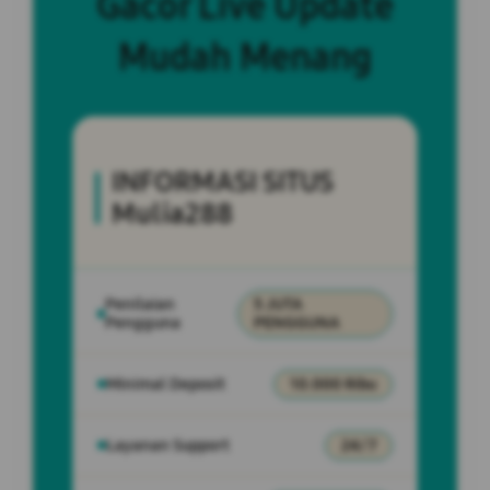
Gacor Live Update
Mudah Menang
INFORMASI SITUS
Mulia288
Penilaian
5 JUTA
Pengguna
PENGGUNA
Minimal Deposit
10.000 Ribu
Layanan Support
24/7