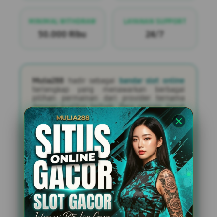
MINIMAL WITHDRAW
LAYANAN SUPPORT
50.000 Ribu
24/7
Mulia288
hadir sebagai
bandar slot online
terlengkap yang menawarkan berbagai
pilihan permainan dari provider ternama
dengan kualitas terbaik. Para pemain dapat
menikmati ratusan hingga ribuan game slot
dengan tampilan modern, fitur menarik,
serta peluang kemenangan yang kompetitif.
Dengan sistem yang mudah diakses melalui
berbagai perangkat, Mulia288 menjadi
pilihan favorit bagi pecinta slot online yang
menginginkan pengalaman bermain yang
nyaman, aman, dan menghibur.
Salah satu keunggulan utama
Mulia288
adalah fitur RTP Gacor Live Update yang
memberikan informasi terkini mengenai