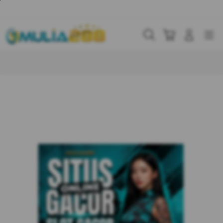
Skip
to
content
Cari
Troli
Login
Navigation
Close menu
Buka Info Lebih Lanjut