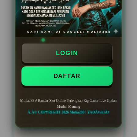
persentase Return to Player dari berbagai
permainan slot. Informasi ini membantu
pemain dalam memilih game yang sedang
memiliki performa baik sehingga dapat
meningkatkan peluang mendapatkan hasil
yang lebih optimal. Dengan data yang
diperbarui secara berkala, pemain dapat
bermain lebih cerdas dan memanfaatkan
kesempatan terbaik saat menjelajahi
berbagai permainan yang tersedia.
LOGIN
Selain menyediakan koleksi game yang
lengkap, Mulia288 juga didukung oleh
layanan profesional, proses transaksi yang
DAFTAR
cepat, serta berbagai promo menarik yang
dapat dinikmati setiap hari. Kombinasi
antara kemudahan akses, pilihan permainan
yang beragam, dan informasi RTP live
membuat platform ini semakin diminati
Mulia288 # Bandar Slot Online Terlengkap Rtp Gacor Live Update
oleh banyak pemain. Bagi yang mencari
Mudah Menang
tempat bermain
slot online
dengan fitur
Ã‚Â© COPYRIGHT 2026 Mulia288 | YAOÃ¢â€žÂ¢
lengkap dan pengalaman bermain yang
praktis, Mulia288 menjadi salah satu pilihan
yang layak dipertimbangkan.