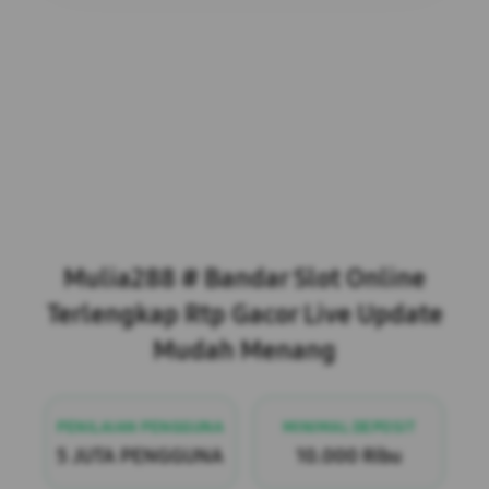
Layer Popup Close
Close
?
Mulia288 # Bandar Slot Online
Terlengkap Rtp Gacor Live Update
Mudah Menang
PENILAIAN PENGGUNA
MINIMAL DEPOSIT
5 JUTA PENGGUNA
10.000 Ribu