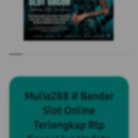
Mulia288 # Bandar
Slot Online
Terlengkap Rtp