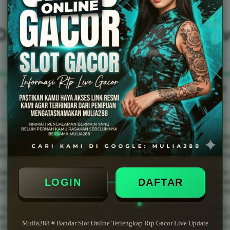
 Online Terlengkap Rtp Gacor L
MINIMAL DEPOSIT
MINIMAL WITHDR
10.000 Ribu
50.000 Ribu
g menawarkan berbagai pilihan permainan dari provider ternam
rn, fitur menarik, serta peluang kemenangan yang kompetit
ta slot online yang menginginkan pengalaman bermain yang nyam
Gacor Live Update yang memberikan informasi terkini mengenai p
LOGIN
DAFTAR
g sedang memiliki performa baik sehingga dapat meningkatkan
in lebih cerdas dan memanfaatkan kesempatan terbaik saat menj
juga didukung oleh layanan profesional, proses transaksi yang 
 permainan yang beragam, dan informasi RTP live membuat plat
Mulia288 # Bandar Slot Online Terlengkap Rtp Gacor Live Update
 dan pengalaman bermain yang praktis, Mulia288 menjadi salah s