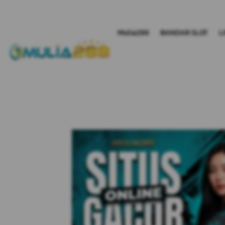
Skip
to
content
Mulia288
BANDAR SLOT
L
Buka Info Lebih Lanjut