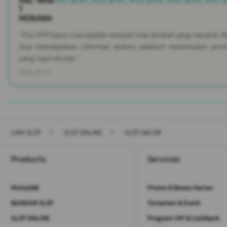
Ã¢â‚¬â€œ
Ã¢Ëœâ€¦Ã¢Ëœâ€¦Ã¢Ëœâ€¦Ã¢Ëœâ€¦Ã¢Ë
T
MORAWA
"Fitur RTP Gacor Live Update menjadi nilai tambah yang menarik. 
bisa mendapatkan informasi terbaru sebelum menentukan perm
yang ingin dicoba."
2026-03-25
LINK SLOT
>
SLOT ONLINE
>
SLOT GACOR
Footer Navigation
Products
Services
Mulia288
Promo & Bonus Harian
BANDAR SLOT
Turnamen & Event
SLOT ONLINE
Program VIP & Cashback