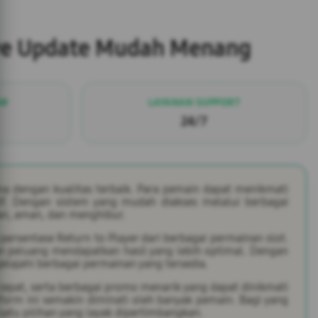
ive Update Mudah Menang
AW
LAYANAN SUPPORT
24/7
a dengan kualitas terbaik. Para pemain dapat menikmati
if. Dengan sistem yang mudah diakses melalui berbagai
an, aman, dan menghibur.
ersentase Return to Player dari berbagai permainan slot.
 peluang mendapatkan hasil yang lebih optimal. Dengan
elajahi berbagai permainan yang tersedia.
cepat, serta berbagai promo menarik yang dapat dinikmati
form ini semakin diminati oleh banyak pemain. Bagi yang
atu pilihan yang layak dipertimbangkan.