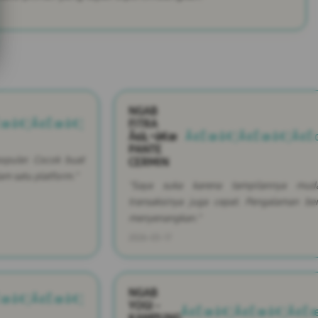
NGAB
Ëœâ€¦Ã¢Ëœâ€¦
FITRA
Ã¢â‚¬â€œ
Ã¢Ëœâ€¦Ã¢Ëœâ€¦Ã¢Ë
PANTE
populer. Cocok buat
CERMIN
m satu platform."
"Saya suka karena tampilannya mud
transaksinya juga cepat. Pengalaman ber
menyenangkan."
2026-03-17
NGAB
Ëœâ€¦Ã¢Ëœâ€¦
YOGI -
Ã¢Ëœâ€¦Ã¢Ëœâ€¦Ã¢Ëœ