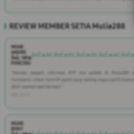
REVIEW MEMBER SETIA Mulia288
NGAB
ANDRE
Ã¢Ëœâ€¦Ã¢Ëœâ€¦Ã¢Ëœâ€¦Ã¢Ëœâ€¦Ã¢Ë
Ã¢â‚¬â€œ
PANCING
"Mantap banget! Informasi RTP live update di Mulia288 s
membantu untuk memilih game yang sedang bagus performanya.
lebih nyaman saat bermain."
2026-03-12
NGAB
BOKY