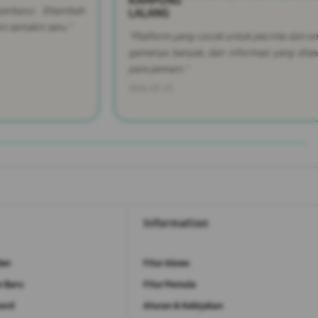
KAMPUNG
erbarui. Ditambah
LALANG
n semakin seru."
"Platform yang cocok untuk pecinta slot on
gamenya banyak, dan informasi yang dis
para pemain."
2026-03-23
Information
ber
Fitur Akses
n Baru
Fitur Pemula
ord
Aturan & Kebijakan