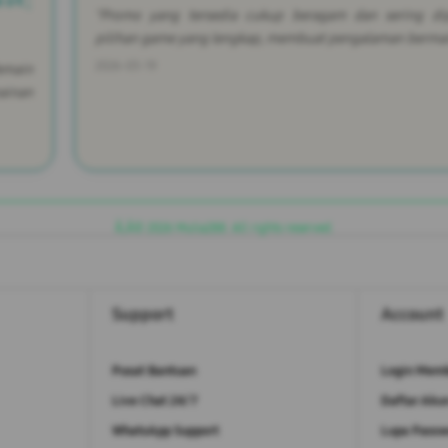
œâ€¦
"Promo yang tersedia cukup beragam dan sering dip
pilihan game yang lengkap, membuat pengalaman bermai
2026-03-19
Pemain
ainan
Ã‚Â© 2026 Mulia288. All rights reserved.
Support
Account
Pusat Bantuan
Login Mem
Live Chat 24/7
Daftar Aku
WhatsApp Support
Lupa Passw