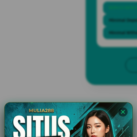
BONUS NEW 
Minimal Depos
Minimal With