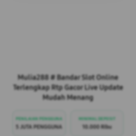
Layer Popup Close
Close
?
Mulia288 # Bandar Slot Online
Terlengkap Rtp Gacor Live Update
Mudah Menang
PENILAIAN PENGGUNA
MINIMAL DEPOSIT
5 JUTA PENGGUNA
10.000 Ribu