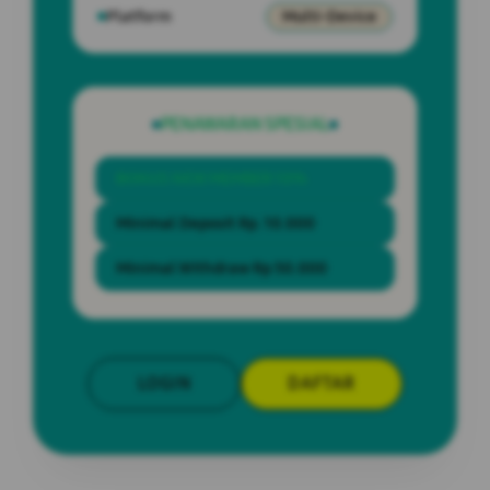
Platform
Multi-Device
PENAWARAN SPESIAL
BONUS NEW MEMBER 10%
Minimal Deposit Rp. 10.000
Minimal Withdraw Rp 50.000
LOGIN
DAFTAR