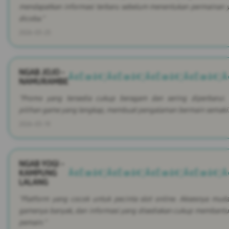
mendapatkan informasi terbaru sebelum menentukan permainan y
dicoba."
2026-03-25
NGAB JOJO -
Ã¢Ëœâ€¦Ã¢Ëœâ€¦Ã¢Ëœâ€¦Ã¢Ëœâ€¦Ã
NAMURAMBE
"Promo yang tersedia cukup beragam dan sering diperbarui.
pilihan game yang lengkap, membuat pengalaman bermain semakin
2026-03-19
NGAB YOGI -
KAMPUNG
Ã¢Ëœâ€¦Ã¢Ëœâ€¦Ã¢Ëœâ€¦Ã¢Ëœâ€¦Ã
LALANG
"Platform yang cocok untuk pecinta slot online. Aksesnya muda
gamenya banyak, dan informasi yang disediakan cukup membantu
pemain."