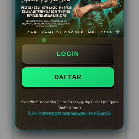
persentase Return to Player dari berbagai
permainan slot. Informasi ini membantu
pemain dalam memilih game yang sedang
memiliki performa baik sehingga dapat
meningkatkan peluang mendapatkan hasil
yang lebih optimal. Dengan data yang
diperbarui secara berkala, pemain dapat
bermain lebih cerdas dan memanfaatkan
kesempatan terbaik saat menjelajahi
berbagai permainan yang tersedia.
LOGIN
Selain menyediakan koleksi game yang
lengkap, Mulia288 juga didukung oleh
layanan profesional, proses transaksi yang
DAFTAR
cepat, serta berbagai promo menarik yang
dapat dinikmati setiap hari. Kombinasi
antara kemudahan akses, pilihan permainan
yang beragam, dan informasi RTP live
membuat platform ini semakin diminati
Mulia288 # Bandar Slot Online Terlengkap Rtp Gacor Live Update
oleh banyak pemain. Bagi yang mencari
Mudah Menang
tempat bermain
slot online
dengan fitur
Ã‚Â© COPYRIGHT 2026 Mulia288 | YAOÃ¢â€žÂ¢
lengkap dan pengalaman bermain yang
praktis, Mulia288 menjadi salah satu pilihan
yang layak dipertimbangkan.