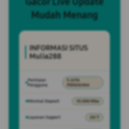
Gacor Live Update
Mudah Menang
INFORMASI SITUS
Mulia288
Penilaian
5 JUTA
Pengguna
PENGGUNA
Minimal Deposit
10.000 Ribu
Layanan Support
24/7